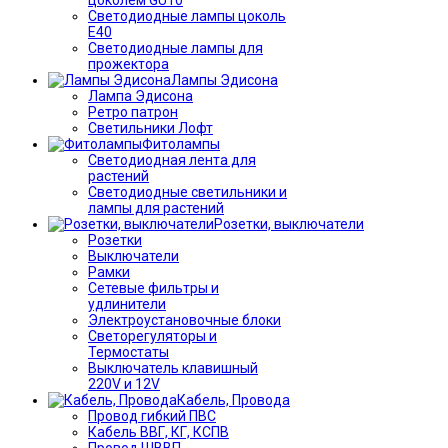
Светодиодные лампы цоколь
Е40
Светодиодные лампы для
прожектора
Лампы Эдисона
Лампа Эдисона
Ретро патрон
Светильники Лофт
Фитолампы
Светодиодная лента для
растений
Светодиодные светильники и
лампы для растений
Розетки, выключатели
Розетки
Выключатели
Рамки
Сетевые фильтры и
удлинители
Электроустановочные блоки
Светорегуляторы и
Термостаты
Выключатель клавишный
220V и 12V
Кабель, Провода
Провод гибкий ПВС
Кабель ВВГ, КГ, КСПВ
Провод ШВВП