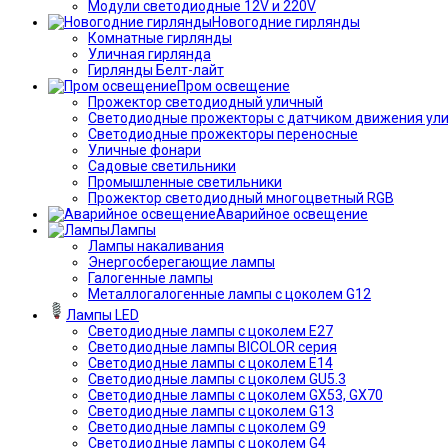
Модули светодиодные 12V и 220V
Новогодние гирлянды
Комнатные гирлянды
Уличная гирлянда
Гирлянды Белт-лайт
Пром освещение
Прожектор светодиодный уличный
Светодиодные прожекторы с датчиком движения ул
Светодиодные прожекторы переносные
Уличные фонари
Садовые светильники
Промышленные светильники
Прожектор светодиодный многоцветный RGB
Аварийное освещение
Лампы
Лампы накаливания
Энергосберегающие лампы
Галогенные лампы
Металлогалогенные лампы с цоколем G12
Лампы LED
Светодиодные лампы с цоколем E27
Светодиодные лампы BICOLOR серия
Светодиодные лампы с цоколем E14
Светодиодные лампы с цоколем GU5.3
Светодиодные лампы с цоколем GX53, GX70
Светодиодные лампы с цоколем G13
Светодиодные лампы с цоколем G9
Светодиодные лампы с цоколем G4