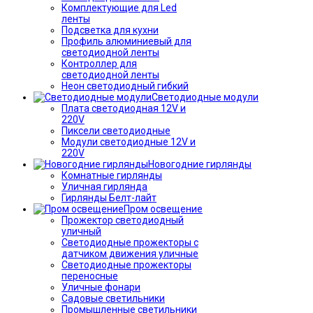
Комплектующие для Led
ленты
Подсветка для кухни
Профиль алюминиевый для
светодиодной ленты
Контроллер для
светодиодной ленты
Неон светодиодный гибкий
Светодиодные модули
Плата светодиодная 12V и
220V
Пиксели светодиодные
Модули светодиодные 12V и
220V
Новогодние гирлянды
Комнатные гирлянды
Уличная гирлянда
Гирлянды Белт-лайт
Пром освещение
Прожектор светодиодный
уличный
Светодиодные прожекторы с
датчиком движения уличные
Светодиодные прожекторы
переносные
Уличные фонари
Садовые светильники
Промышленные светильники