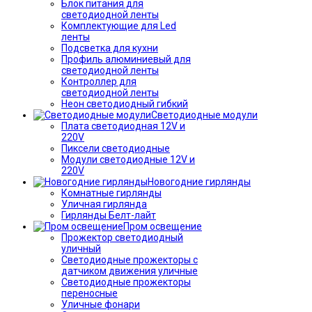
Блок питания для
светодиодной ленты
Комплектующие для Led
ленты
Подсветка для кухни
Профиль алюминиевый для
светодиодной ленты
Контроллер для
светодиодной ленты
Неон светодиодный гибкий
Светодиодные модули
Плата светодиодная 12V и
220V
Пиксели светодиодные
Модули светодиодные 12V и
220V
Новогодние гирлянды
Комнатные гирлянды
Уличная гирлянда
Гирлянды Белт-лайт
Пром освещение
Прожектор светодиодный
уличный
Светодиодные прожекторы с
датчиком движения уличные
Светодиодные прожекторы
переносные
Уличные фонари