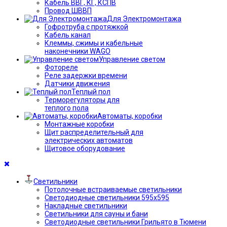
Кабель ВВГ, КГ, КСПВ
Провод ШВВП
Для Электромонтажа
Гофротруба с протяжкой
Кабель канал
Клеммы, сжимы и кабельные
наконечники WAGO
Управление светом
Фотореле
Реле задержки времени
Датчики движения
Теплый пол
Терморегуляторы для
теплого пола
Автоматы, коробки
Монтажные коробки
Щит распределительный для
электрических автоматов
Щитовое оборудование
Светильники
Потолочные встраиваемые светильники
Светодиодные светильники 595х595
Накладные светильники
Светильники для сауны и бани
Светодиодные светильники Грильято в Тюмени