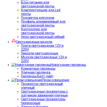
Блок питания для
светодиодной ленты
Комплектующие для Led
ленты
Подсветка для кухни
Профиль алюминиевый для
светодиодной ленты
Контроллер для
светодиодной ленты
Неон светодиодный гибкий
Светодиодные модули
Плата светодиодная 12V и
220V
Пиксели светодиодные
Модули светодиодные 12V и
220V
Новогодние гирлянды
Комнатные гирлянды
Уличная гирлянда
Гирлянды Белт-лайт
Пром освещение
Прожектор светодиодный
уличный
Светодиодные прожекторы с
датчиком движения уличные
Светодиодные прожекторы
переносные
Уличные фонари