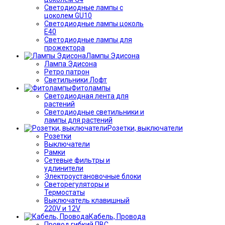
Светодиодные лампы с
цоколем GU10
Светодиодные лампы цоколь
Е40
Светодиодные лампы для
прожектора
Лампы Эдисона
Лампа Эдисона
Ретро патрон
Светильники Лофт
Фитолампы
Светодиодная лента для
растений
Светодиодные светильники и
лампы для растений
Розетки, выключатели
Розетки
Выключатели
Рамки
Сетевые фильтры и
удлинители
Электроустановочные блоки
Светорегуляторы и
Термостаты
Выключатель клавишный
220V и 12V
Кабель, Провода
Провод гибкий ПВС