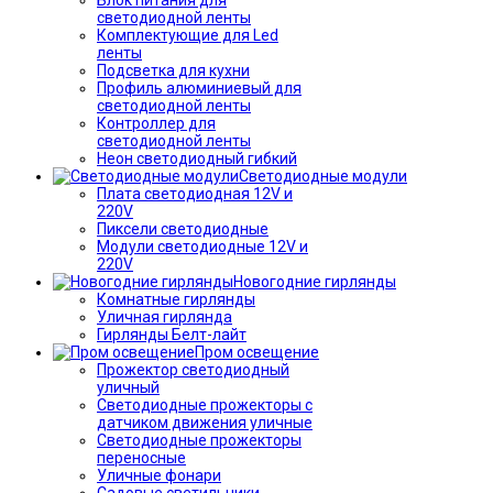
светодиодной ленты
Комплектующие для Led
ленты
Подсветка для кухни
Профиль алюминиевый для
светодиодной ленты
Контроллер для
светодиодной ленты
Неон светодиодный гибкий
Светодиодные модули
Плата светодиодная 12V и
220V
Пиксели светодиодные
Модули светодиодные 12V и
220V
Новогодние гирлянды
Комнатные гирлянды
Уличная гирлянда
Гирлянды Белт-лайт
Пром освещение
Прожектор светодиодный
уличный
Светодиодные прожекторы с
датчиком движения уличные
Светодиодные прожекторы
переносные
Уличные фонари
Садовые светильники