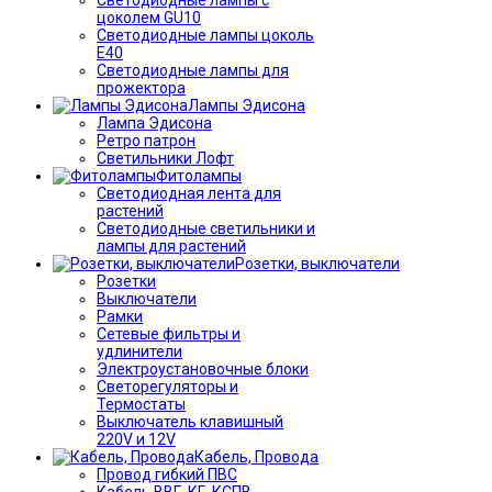
цоколем GU10
Светодиодные лампы цоколь
Е40
Светодиодные лампы для
прожектора
Лампы Эдисона
Лампа Эдисона
Ретро патрон
Светильники Лофт
Фитолампы
Светодиодная лента для
растений
Светодиодные светильники и
лампы для растений
Розетки, выключатели
Розетки
Выключатели
Рамки
Сетевые фильтры и
удлинители
Электроустановочные блоки
Светорегуляторы и
Термостаты
Выключатель клавишный
220V и 12V
Кабель, Провода
Провод гибкий ПВС
Кабель ВВГ, КГ, КСПВ