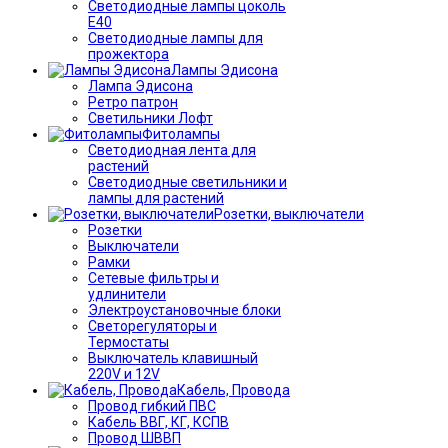
Светодиодные лампы цоколь
Е40
Светодиодные лампы для
прожектора
Лампы Эдисона
Лампа Эдисона
Ретро патрон
Светильники Лофт
Фитолампы
Светодиодная лента для
растений
Светодиодные светильники и
лампы для растений
Розетки, выключатели
Розетки
Выключатели
Рамки
Сетевые фильтры и
удлинители
Электроустановочные блоки
Светорегуляторы и
Термостаты
Выключатель клавишный
220V и 12V
Кабель, Провода
Провод гибкий ПВС
Кабель ВВГ, КГ, КСПВ
Провод ШВВП