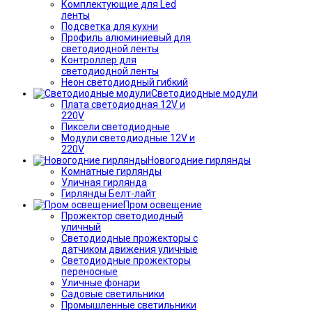
Комплектующие для Led
ленты
Подсветка для кухни
Профиль алюминиевый для
светодиодной ленты
Контроллер для
светодиодной ленты
Неон светодиодный гибкий
Светодиодные модули
Плата светодиодная 12V и
220V
Пиксели светодиодные
Модули светодиодные 12V и
220V
Новогодние гирлянды
Комнатные гирлянды
Уличная гирлянда
Гирлянды Белт-лайт
Пром освещение
Прожектор светодиодный
уличный
Светодиодные прожекторы с
датчиком движения уличные
Светодиодные прожекторы
переносные
Уличные фонари
Садовые светильники
Промышленные светильники