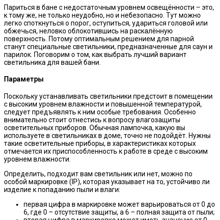
Париться в бане с недостаточным уровнем освещённости – это,
к тому же, не только неудобно, но и небезопасно. Тут можно
легко споткнуться о порог, оступиться, удариться головой или
обжечься, неловко облокотившись на раскалённую
поверхность. Потому оптимальным решением для парной
станут специальные светильники, предназначенные для саун и
парилок. Поговорим о том, как выбрать лучший вариант
светильника для вашей бани.
Параметры
Поскольку устанавливать светильники предстоит в помещении
с высоким уровнем влажности и повышенной температурой,
следует предъявлять к ним особые требования. Особенно
внимательно стоит отнестись к вопросу влагозащиты
осветительных приборов. Обычная лампочка, какую вы
используете в светильниках в доме, точно не подойдёт. Нужны
такие осветительные приборы, в характеристиках которых
отмечается их приспособленность к работе в среде с высоким
уровнем влажности.
Определить, подходит вам светильник или нет, можно по
особой маркировке (IP), которая указывает на то, устойчиво ли
изделие к попаданию пыли и влаги:
первая цифра в маркировке может варьироваться от 0 до
6, где 0 – отсутствие защиты, а 6 – полная защита от пыли;