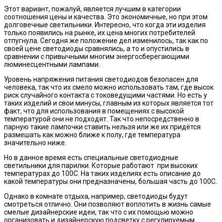
Этот вариант, пожалуй, является лучшим в категории
соотношения цены и качества. Это экономичные, но при этом
долговечные светильники. Интересно, что когда эти изделия
только появились на рынке, их цена многих потребителей
отпугнула. Сегодня же положение дел изменилось, так как по
своей цене светодиоды сравнялись, а то и опустились в
сравнении с привычными многим энергосберегающими
люминесцентными лампами.
Уровень напряжения питания светодиодов безопасен для
человека, так что их смело можно использовать там, где высок
риск случайного контакта с токоведущими частями. Но есть у
таких изделий и свои минусы, главным из которых является тот
факт, что для использования в помещениях с высокой
температурой они не подходят. Так что непосредственно в
парную такие лампочки ставить нельзя или же их придётся
размешать как можно ближе к полу, где температура
значительно ниже.
Но в данное время есть специальные светодиодные
светильники для парилки. Которые работают при высоких
температурах до 100С. На таких изделиях есть описание до
какой температуры они предназначены, большая часть до 100С.
Однако в комнате отдыха, например, светодиоды будут
смотреться отлично. Они позволяют воплотить в жизнь самые
смелые дизайнерские идеи, так что с их помощью можно
организовать и дизайнерскую подсветку с регулируемым