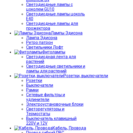
Светодиодные лампы с
цоколем GU10
Светодиодные лампы цоколь
Е40
Светодиодные лампы для
прожектора
Лампы Эдисона
Лампа Эдисона
Ретро патрон
Светильники Лофт
Фитолампы
Светодиодная лента для
растений
Светодиодные светильники и
лампы для растений
Розетки, выключатели
Розетки
Выключатели
Рамки
Сетевые фильтры и
удлинители
Электроустановочные блоки
Светорегуляторы и
Термостаты
Выключатель клавишный
220V и 12V
Кабель, Провода
Провод гибкий ПВС