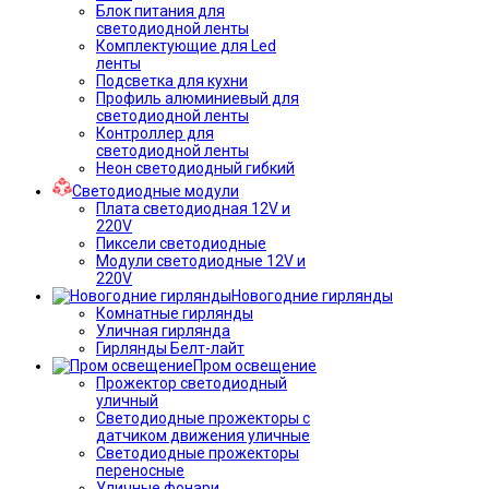
Блок питания для
светодиодной ленты
Комплектующие для Led
ленты
Подсветка для кухни
Профиль алюминиевый для
светодиодной ленты
Контроллер для
светодиодной ленты
Неон светодиодный гибкий
Светодиодные модули
Плата светодиодная 12V и
220V
Пиксели светодиодные
Модули светодиодные 12V и
220V
Новогодние гирлянды
Комнатные гирлянды
Уличная гирлянда
Гирлянды Белт-лайт
Пром освещение
Прожектор светодиодный
уличный
Светодиодные прожекторы с
датчиком движения уличные
Светодиодные прожекторы
переносные
Уличные фонари