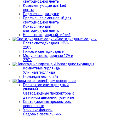
светодиодной ленты
Комплектующие для Led
ленты
Подсветка для кухни
Профиль алюминиевый для
светодиодной ленты
Контроллер для
светодиодной ленты
Неон светодиодный гибкий
Светодиодные модули
Плата светодиодная 12V и
220V
Пиксели светодиодные
Модули светодиодные 12V и
220V
Новогодние гирлянды
Комнатные гирлянды
Уличная гирлянда
Гирлянды Белт-лайт
Пром освещение
Прожектор светодиодный
уличный
Светодиодные прожекторы с
датчиком движения уличные
Светодиодные прожекторы
переносные
Уличные фонари
Садовые светильники