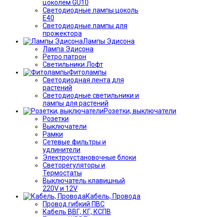
цоколем GU10
Светодиодные лампы цоколь
Е40
Светодиодные лампы для
прожектора
Лампы Эдисона
Лампа Эдисона
Ретро патрон
Светильники Лофт
Фитолампы
Светодиодная лента для
растений
Светодиодные светильники и
лампы для растений
Розетки, выключатели
Розетки
Выключатели
Рамки
Сетевые фильтры и
удлинители
Электроустановочные блоки
Светорегуляторы и
Термостаты
Выключатель клавишный
220V и 12V
Кабель, Провода
Провод гибкий ПВС
Кабель ВВГ, КГ, КСПВ