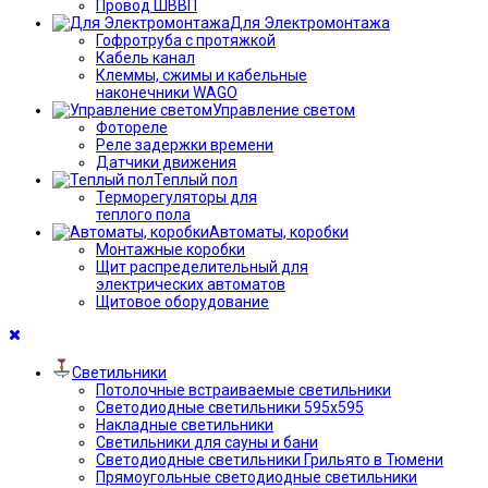
Провод ШВВП
Для Электромонтажа
Гофротруба с протяжкой
Кабель канал
Клеммы, сжимы и кабельные
наконечники WAGO
Управление светом
Фотореле
Реле задержки времени
Датчики движения
Теплый пол
Терморегуляторы для
теплого пола
Автоматы, коробки
Монтажные коробки
Щит распределительный для
электрических автоматов
Щитовое оборудование
Светильники
Потолочные встраиваемые светильники
Светодиодные светильники 595х595
Накладные светильники
Светильники для сауны и бани
Светодиодные светильники Грильято в Тюмени
Прямоугольные светодиодные светильники