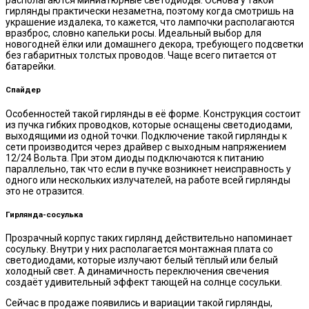
гирлянды практически незаметна, поэтому когда смотришь на
украшение издалека, то кажется, что лампочки располагаются
вразброс, словно капельки росы. Идеальный выбор для
новогодней ёлки или домашнего декора, требующего подсветки
без габаритных толстых проводов. Чаще всего питается от
батарейки.
Спайдер
Особенностей такой гирлянды в её форме. Конструкция состоит
из пучка гибких проводков, которые оснащены светодиодами,
выходящими из одной точки. Подключение такой гирлянды к
сети производится через драйвер с выходным напряжением
12/24 Вольта. При этом диоды подключаются к питанию
параллельно, так что если в пучке возникнет неисправность у
одного или нескольких излучателей, на работе всей гирлянды
это не отразится.
Гирлянда-сосулька
Прозрачный корпус таких гирлянд действительно напоминает
сосульку. Внутри у них располагается монтажная плата со
светодиодами, которые излучают белый тёплый или белый
холодный свет. А динамичность переключения свечения
создаёт удивительный эффект тающей на солнце сосульки.
Сейчас в продаже появились и вариации такой гирлянды,