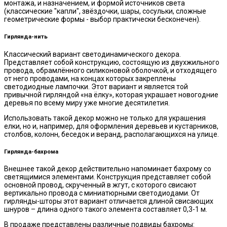
монтажа, и назначением, и формой источников света
(классические "капли", звёздочки, шары, сосульки, сложные
геометрические формы - выбор практически бесконечен).
Гирлянда-нить
Классический вариант светодинамического декора.
Представляет собой конструкцию, состоящую из двухжильного
провода, обрамлённого силиконовой оболочкой, и отходящего
от него проводами, на концах которых закреплены
светодиодные лампочки. Этот вариант и является той
привычной гирляндой «на ёлку», которая украшает новогодние
деревья по всему миру уже многие десятилетия.
Использовать такой декор можно не только для украшения
елки, но и, например, для оформления деревьев и кустарников,
столбов, колонн, беседок и веранд, располагающихся на улице.
Гирлянда-бахрома
Внешнее такой декор действительно напоминает бахрому со
светящимися элементами. Конструкция представляет собой
основной провод, скрученный в жгут, с которого свисают
вертикально провода с миниатюрными светодиодами. От
гирлянды-шторы этот вариант отличается длиной свисающих
шнуров – длина одного такого элемента составляет 0,3-1 м.
В продаже представлены различные подвиды бахромы: