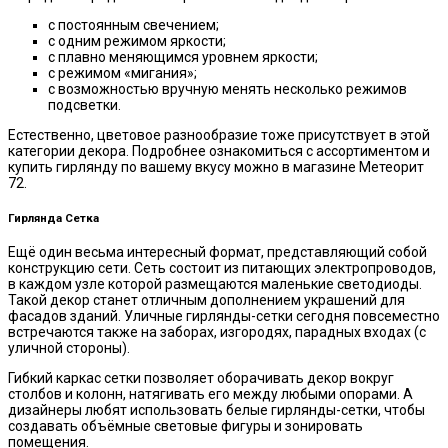
с постоянным свечением;
с одним режимом яркости;
с плавно меняющимся уровнем яркости;
с режимом «мигания»;
с возможностью вручную менять несколько режимов
подсветки.
Естественно, цветовое разнообразие тоже присутствует в этой
категории декора. Подробнее ознакомиться с ассортиментом и
купить гирлянду по вашему вкусу можно в магазине Метеорит
72.
Гирлянда Сетка
Ещё один весьма интересный формат, представляющий собой
конструкцию сети. Сеть состоит из питающих электропроводов,
в каждом узле которой размещаются маленькие светодиоды.
Такой декор станет отличным дополнением украшений для
фасадов зданий. Уличные гирлянды-сетки сегодня повсеместно
встречаются также на заборах, изгородях, парадных входах (с
уличной стороны).
Гибкий каркас сетки позволяет оборачивать декор вокруг
столбов и колонн, натягивать его между любыми опорами. А
дизайнеры любят использовать белые гирлянды-сетки, чтобы
создавать объёмные световые фигуры и зонировать
помещения.