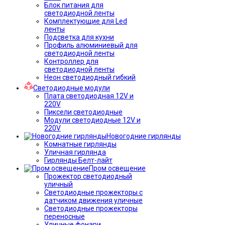
Блок питания для
светодиодной ленты
Комплектующие для Led
ленты
Подсветка для кухни
Профиль алюминиевый для
светодиодной ленты
Контроллер для
светодиодной ленты
Неон светодиодный гибкий
Светодиодные модули
Плата светодиодная 12V и
220V
Пиксели светодиодные
Модули светодиодные 12V и
220V
Новогодние гирлянды
Комнатные гирлянды
Уличная гирлянда
Гирлянды Белт-лайт
Пром освещение
Прожектор светодиодный
уличный
Светодиодные прожекторы с
датчиком движения уличные
Светодиодные прожекторы
переносные
Уличные фонари