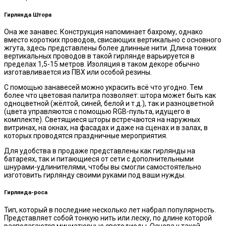
Гирлянда Штора
Она же занавес. Конструкция напоминает бахрому, однако
вместо коротких проводов, свисающих вертикально с основного
жгута, здесь представлены более длинные нити. Длина тонких
вертикальных проводов в такой гирлянде варьируется в
пределах 1,5-15 метров. Изоляция в таком декоре обычно
изготавливается из ПВХ или особой резины.
С помощью занавесей можно украсить всё что угодно. Тем
более что цветовая палитра позволяет: штора может быть как
одноцветной (жёлтой, синей, белой и т.д.), так и разноцветной
(цвета управляются с помощью RGB-пульта, идущего в
комплекте). Светящиеся шторы встречаются на наружных
витринах, на окнах, на фасадах и даже на сценах и в залах, в
которых проводятся праздничные мероприятия.
Для удобства в продаже представлены как гирлянды на
батареях, так и питающиеся от сети с дополнительными
шнурами-удлинителями, чтобы вы смогли самостоятельно
изготовить гирлянду своими руками под ваши нужды.
Гирлянда-роса
Тип, который в последние несколько лет набрал популярность.
Представляет собой тонкую нить или леску, по длине которой
располагаются миниатюрные светодиоды. Основа у такой