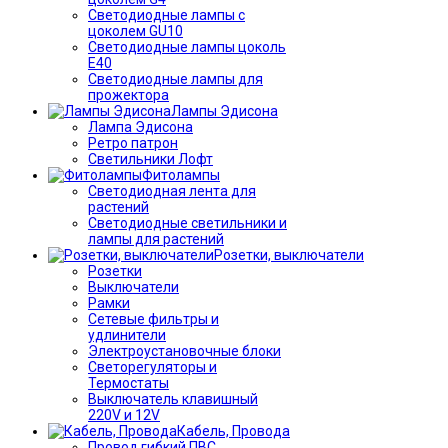
Светодиодные лампы с
цоколем GU10
Светодиодные лампы цоколь
Е40
Светодиодные лампы для
прожектора
Лампы Эдисона
Лампа Эдисона
Ретро патрон
Светильники Лофт
Фитолампы
Светодиодная лента для
растений
Светодиодные светильники и
лампы для растений
Розетки, выключатели
Розетки
Выключатели
Рамки
Сетевые фильтры и
удлинители
Электроустановочные блоки
Светорегуляторы и
Термостаты
Выключатель клавишный
220V и 12V
Кабель, Провода
Провод гибкий ПВС