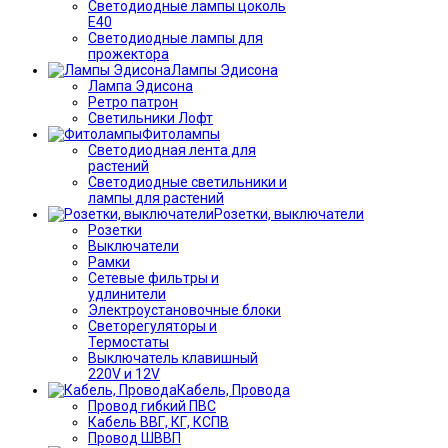
Светодиодные лампы цоколь
Е40
Светодиодные лампы для
прожектора
Лампы Эдисона
Лампа Эдисона
Ретро патрон
Светильники Лофт
Фитолампы
Светодиодная лента для
растений
Светодиодные светильники и
лампы для растений
Розетки, выключатели
Розетки
Выключатели
Рамки
Сетевые фильтры и
удлинители
Электроустановочные блоки
Светорегуляторы и
Термостаты
Выключатель клавишный
220V и 12V
Кабель, Провода
Провод гибкий ПВС
Кабель ВВГ, КГ, КСПВ
Провод ШВВП