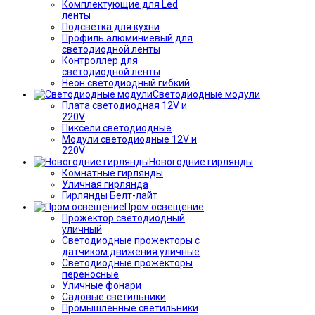
Комплектующие для Led
ленты
Подсветка для кухни
Профиль алюминиевый для
светодиодной ленты
Контроллер для
светодиодной ленты
Неон светодиодный гибкий
Светодиодные модули
Плата светодиодная 12V и
220V
Пиксели светодиодные
Модули светодиодные 12V и
220V
Новогодние гирлянды
Комнатные гирлянды
Уличная гирлянда
Гирлянды Белт-лайт
Пром освещение
Прожектор светодиодный
уличный
Светодиодные прожекторы с
датчиком движения уличные
Светодиодные прожекторы
переносные
Уличные фонари
Садовые светильники
Промышленные светильники