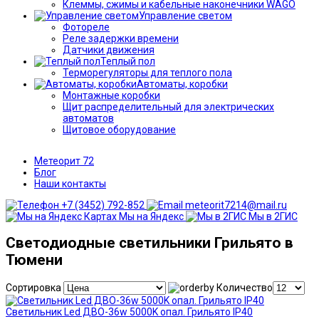
Клеммы, сжимы и кабельные наконечники WAGO
Управление светом
Фотореле
Реле задержки времени
Датчики движения
Теплый пол
Терморегуляторы для теплого пола
Автоматы, коробки
Монтажные коробки
Щит распределительный для электрических
автоматов
Щитовое оборудование
Метеорит 72
Блог
Наши контакты
+7 (3452) 792-852
meteorit7214@mail.ru
Мы на Яндекс
Мы в 2ГИС
Светодиодные светильники Грильято в
Тюмени
Сортировка
Количество
Светильник Led ДВО-36w 5000K опал. Грильято IP40