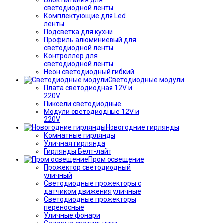
светодиодной ленты
Комплектующие для Led
ленты
Подсветка для кухни
Профиль алюминиевый для
светодиодной ленты
Контроллер для
светодиодной ленты
Неон светодиодный гибкий
Светодиодные модули
Плата светодиодная 12V и
220V
Пиксели светодиодные
Модули светодиодные 12V и
220V
Новогодние гирлянды
Комнатные гирлянды
Уличная гирлянда
Гирлянды Белт-лайт
Пром освещение
Прожектор светодиодный
уличный
Светодиодные прожекторы с
датчиком движения уличные
Светодиодные прожекторы
переносные
Уличные фонари
Садовые светильники