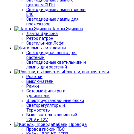
цоколем GU10
Светодиодные лампы цоколь
Е40
Светодиодные лампы для
прожектора
Лампы Эдисона
Лампа Эдисона
Ретро патрон
Светильники Лофт
Фитолампы
Светодиодная лента для
растений
Светодиодные светильники и
лампы для растений
Розетки, выключатели
Розетки
Выключатели
Рамки
Сетевые фильтры и
удлинители
Электроустановочные блоки
Светорегуляторы и
Термостаты
Выключатель клавишный
220V и 12V
Кабель, Провода
Провод гибкий ПВС
Кабель ВВГ, КГ, КСПВ