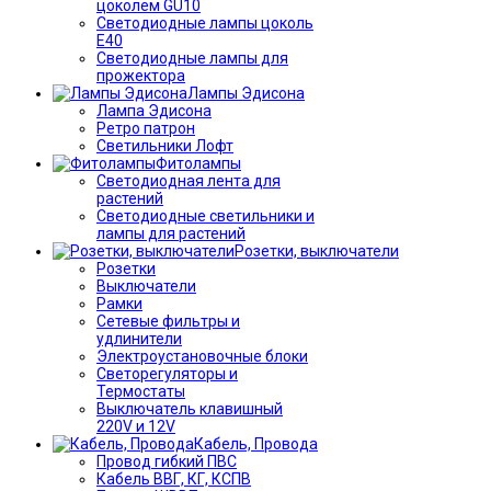
цоколем GU10
Светодиодные лампы цоколь
Е40
Светодиодные лампы для
прожектора
Лампы Эдисона
Лампа Эдисона
Ретро патрон
Светильники Лофт
Фитолампы
Светодиодная лента для
растений
Светодиодные светильники и
лампы для растений
Розетки, выключатели
Розетки
Выключатели
Рамки
Сетевые фильтры и
удлинители
Электроустановочные блоки
Светорегуляторы и
Термостаты
Выключатель клавишный
220V и 12V
Кабель, Провода
Провод гибкий ПВС
Кабель ВВГ, КГ, КСПВ