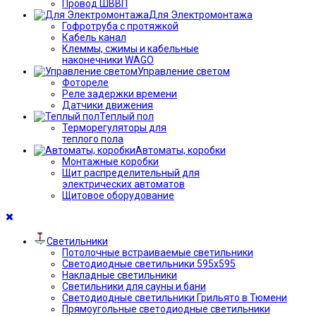
Провод ШВВП
Для Электромонтажа
Гофротруба с протяжкой
Кабель канал
Клеммы, сжимы и кабельные
наконечники WAGO
Управление светом
Фотореле
Реле задержки времени
Датчики движения
Теплый пол
Терморегуляторы для
теплого пола
Автоматы, коробки
Монтажные коробки
Щит распределительный для
электрических автоматов
Щитовое оборудование
Светильники
Потолочные встраиваемые светильники
Светодиодные светильники 595х595
Накладные светильники
Светильники для сауны и бани
Светодиодные светильники Грильято в Тюмени
Прямоугольные светодиодные светильники