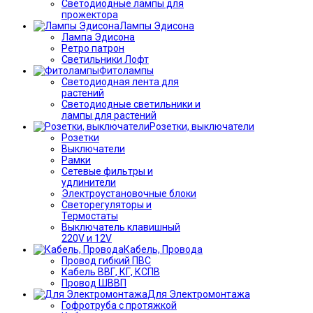
Светодиодные лампы для
прожектора
Лампы Эдисона
Лампа Эдисона
Ретро патрон
Светильники Лофт
Фитолампы
Светодиодная лента для
растений
Светодиодные светильники и
лампы для растений
Розетки, выключатели
Розетки
Выключатели
Рамки
Сетевые фильтры и
удлинители
Электроустановочные блоки
Светорегуляторы и
Термостаты
Выключатель клавишный
220V и 12V
Кабель, Провода
Провод гибкий ПВС
Кабель ВВГ, КГ, КСПВ
Провод ШВВП
Для Электромонтажа
Гофротруба с протяжкой