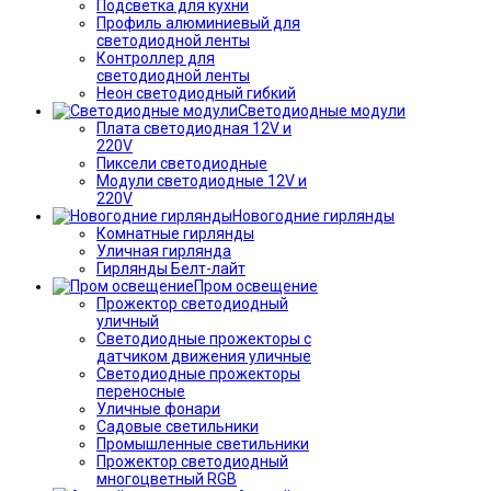
Подсветка для кухни
Профиль алюминиевый для
светодиодной ленты
Контроллер для
светодиодной ленты
Неон светодиодный гибкий
Светодиодные модули
Плата светодиодная 12V и
220V
Пиксели светодиодные
Модули светодиодные 12V и
220V
Новогодние гирлянды
Комнатные гирлянды
Уличная гирлянда
Гирлянды Белт-лайт
Пром освещение
Прожектор светодиодный
уличный
Светодиодные прожекторы с
датчиком движения уличные
Светодиодные прожекторы
переносные
Уличные фонари
Садовые светильники
Промышленные светильники
Прожектор светодиодный
многоцветный RGB