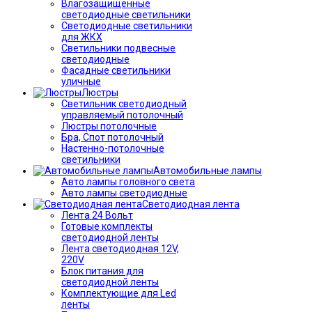
Влагозащищённые
светодиодные светильники
Светодиодные светильники
для ЖКХ
Светильники подвесные
светодиодные
Фасадные светильники
уличные
Люстры
Светильник светодиодный
управляемый потолочный
Люстры потолочные
Бра, Спот потолочный
Настенно-потолочные
светильники
Автомобильные лампы
Авто лампы головного света
Авто лампы светодиодные
Светодиодная лента
Лента 24 Вольт
Готовые комплекты
светодиодной ленты
Лента светодиодная 12V,
220V
Блок питания для
светодиодной ленты
Комплектующие для Led
ленты