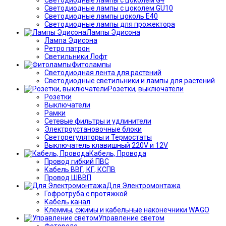
Светодиодные лампы с цоколем GU10
Светодиодные лампы цоколь Е40
Светодиодные лампы для прожектора
Лампы Эдисона
Лампа Эдисона
Ретро патрон
Светильники Лофт
Фитолампы
Светодиодная лента для растений
Светодиодные светильники и лампы для растений
Розетки, выключатели
Розетки
Выключатели
Рамки
Сетевые фильтры и удлинители
Электроустановочные блоки
Светорегуляторы и Термостаты
Выключатель клавишный 220V и 12V
Кабель, Провода
Провод гибкий ПВС
Кабель ВВГ, КГ, КСПВ
Провод ШВВП
Для Электромонтажа
Гофротруба с протяжкой
Кабель канал
Клеммы, сжимы и кабельные наконечники WAGO
Управление светом
Фотореле