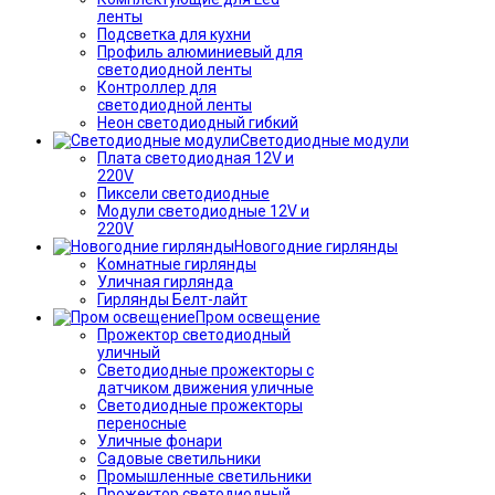
ленты
Подсветка для кухни
Профиль алюминиевый для
светодиодной ленты
Контроллер для
светодиодной ленты
Неон светодиодный гибкий
Светодиодные модули
Плата светодиодная 12V и
220V
Пиксели светодиодные
Модули светодиодные 12V и
220V
Новогодние гирлянды
Комнатные гирлянды
Уличная гирлянда
Гирлянды Белт-лайт
Пром освещение
Прожектор светодиодный
уличный
Светодиодные прожекторы с
датчиком движения уличные
Светодиодные прожекторы
переносные
Уличные фонари
Садовые светильники
Промышленные светильники
Прожектор светодиодный