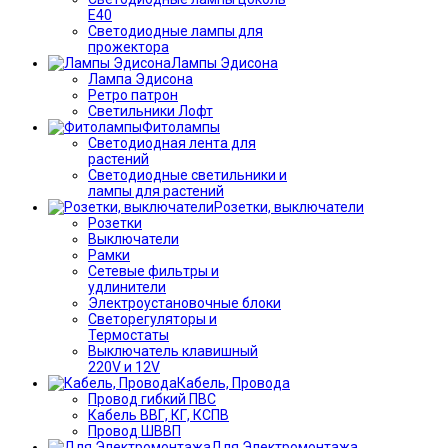
Е40
Светодиодные лампы для
прожектора
Лампы Эдисона
Лампа Эдисона
Ретро патрон
Светильники Лофт
Фитолампы
Светодиодная лента для
растений
Светодиодные светильники и
лампы для растений
Розетки, выключатели
Розетки
Выключатели
Рамки
Сетевые фильтры и
удлинители
Электроустановочные блоки
Светорегуляторы и
Термостаты
Выключатель клавишный
220V и 12V
Кабель, Провода
Провод гибкий ПВС
Кабель ВВГ, КГ, КСПВ
Провод ШВВП
Для Электромонтажа