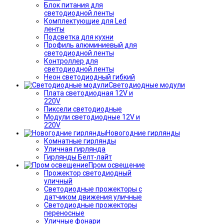
Блок питания для
светодиодной ленты
Комплектующие для Led
ленты
Подсветка для кухни
Профиль алюминиевый для
светодиодной ленты
Контроллер для
светодиодной ленты
Неон светодиодный гибкий
Светодиодные модули
Плата светодиодная 12V и
220V
Пиксели светодиодные
Модули светодиодные 12V и
220V
Новогодние гирлянды
Комнатные гирлянды
Уличная гирлянда
Гирлянды Белт-лайт
Пром освещение
Прожектор светодиодный
уличный
Светодиодные прожекторы с
датчиком движения уличные
Светодиодные прожекторы
переносные
Уличные фонари