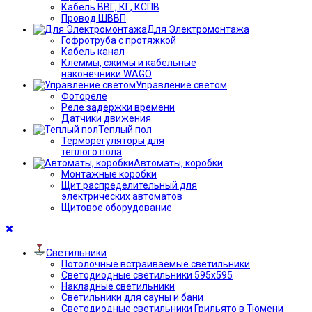
Кабель ВВГ, КГ, КСПВ
Провод ШВВП
Для Электромонтажа
Гофротруба с протяжкой
Кабель канал
Клеммы, сжимы и кабельные
наконечники WAGO
Управление светом
Фотореле
Реле задержки времени
Датчики движения
Теплый пол
Терморегуляторы для
теплого пола
Автоматы, коробки
Монтажные коробки
Щит распределительный для
электрических автоматов
Щитовое оборудование
Светильники
Потолочные встраиваемые светильники
Светодиодные светильники 595х595
Накладные светильники
Светильники для сауны и бани
Светодиодные светильники Грильято в Тюмени