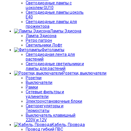
Светодиодные лампы с
цоколем GU10
Светодиодные лампы цоколь
Е40
Светодиодные лампы для
прожектора
Лампы Эдисона
Лампа Эдисона
Ретро патрон
Светильники Лофт
Фитолампы
Светодиодная лента для
растений
Светодиодные светильники и
лампы для растений
Розетки, выключатели
Розетки
Выключатели
Рамки
Сетевые фильтры и
удлинители
Электроустановочные блоки
Светорегуляторы и
Термостаты
Выключатель клавишный
220V и 12V
Кабель, Провода
Провод гибкий ПВС