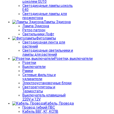
цоколем GU10
Светодиодные лампы цоколь
Е40
Светодиодные лампы для
прожектора
Лампы Эдисона
Лампа Эдисона
Ретро патрон
Светильники Лофт
Фитолампы
Светодиодная лента для
растений
Светодиодные светильники и
лампы для растений
Розетки, выключатели
Розетки
Выключатели
Рамки
Сетевые фильтры и
удлинители
Электроустановочные блоки
Светорегуляторы и
Термостаты
Выключатель клавишный
220V и 12V
Кабель, Провода
Провод гибкий ПВС
Кабель ВВГ, КГ, КСПВ