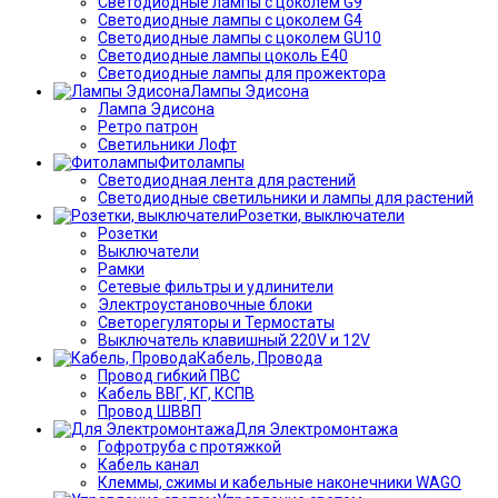
Светодиодные лампы с цоколем G9
Светодиодные лампы с цоколем G4
Светодиодные лампы с цоколем GU10
Светодиодные лампы цоколь Е40
Светодиодные лампы для прожектора
Лампы Эдисона
Лампа Эдисона
Ретро патрон
Светильники Лофт
Фитолампы
Светодиодная лента для растений
Светодиодные светильники и лампы для растений
Розетки, выключатели
Розетки
Выключатели
Рамки
Сетевые фильтры и удлинители
Электроустановочные блоки
Светорегуляторы и Термостаты
Выключатель клавишный 220V и 12V
Кабель, Провода
Провод гибкий ПВС
Кабель ВВГ, КГ, КСПВ
Провод ШВВП
Для Электромонтажа
Гофротруба с протяжкой
Кабель канал
Клеммы, сжимы и кабельные наконечники WAGO