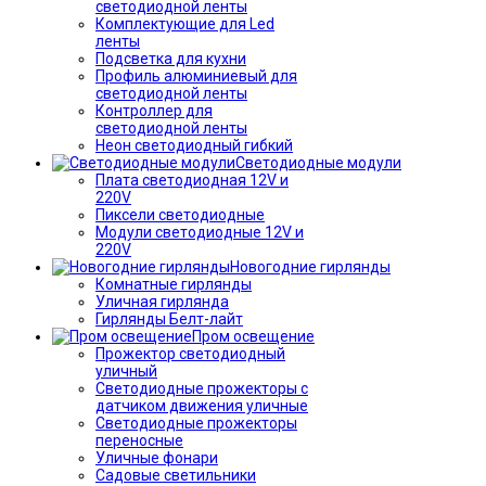
светодиодной ленты
Комплектующие для Led
ленты
Подсветка для кухни
Профиль алюминиевый для
светодиодной ленты
Контроллер для
светодиодной ленты
Неон светодиодный гибкий
Светодиодные модули
Плата светодиодная 12V и
220V
Пиксели светодиодные
Модули светодиодные 12V и
220V
Новогодние гирлянды
Комнатные гирлянды
Уличная гирлянда
Гирлянды Белт-лайт
Пром освещение
Прожектор светодиодный
уличный
Светодиодные прожекторы с
датчиком движения уличные
Светодиодные прожекторы
переносные
Уличные фонари
Садовые светильники