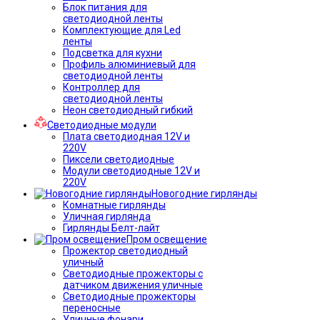
Блок питания для
светодиодной ленты
Комплектующие для Led
ленты
Подсветка для кухни
Профиль алюминиевый для
светодиодной ленты
Контроллер для
светодиодной ленты
Неон светодиодный гибкий
Светодиодные модули
Плата светодиодная 12V и
220V
Пиксели светодиодные
Модули светодиодные 12V и
220V
Новогодние гирлянды
Комнатные гирлянды
Уличная гирлянда
Гирлянды Белт-лайт
Пром освещение
Прожектор светодиодный
уличный
Светодиодные прожекторы с
датчиком движения уличные
Светодиодные прожекторы
переносные
Уличные фонари