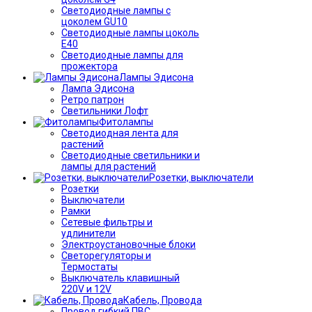
Светодиодные лампы с
цоколем GU10
Светодиодные лампы цоколь
Е40
Светодиодные лампы для
прожектора
Лампы Эдисона
Лампа Эдисона
Ретро патрон
Светильники Лофт
Фитолампы
Светодиодная лента для
растений
Светодиодные светильники и
лампы для растений
Розетки, выключатели
Розетки
Выключатели
Рамки
Сетевые фильтры и
удлинители
Электроустановочные блоки
Светорегуляторы и
Термостаты
Выключатель клавишный
220V и 12V
Кабель, Провода
Провод гибкий ПВС