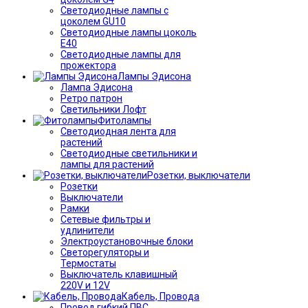
Светодиодные лампы с
цоколем GU10
Светодиодные лампы цоколь
Е40
Светодиодные лампы для
прожектора
Лампы Эдисона
Лампа Эдисона
Ретро патрон
Светильники Лофт
Фитолампы
Светодиодная лента для
растений
Светодиодные светильники и
лампы для растений
Розетки, выключатели
Розетки
Выключатели
Рамки
Сетевые фильтры и
удлинители
Электроустановочные блоки
Светорегуляторы и
Термостаты
Выключатель клавишный
220V и 12V
Кабель, Провода
Провод гибкий ПВС