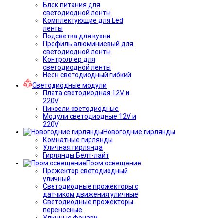
Блок питания для
светодиодной ленты
Комплектующие для Led
ленты
Подсветка для кухни
Профиль алюминиевый для
светодиодной ленты
Контроллер для
светодиодной ленты
Неон светодиодный гибкий
Светодиодные модули
Плата светодиодная 12V и
220V
Пиксели светодиодные
Модули светодиодные 12V и
220V
Новогодние гирлянды
Комнатные гирлянды
Уличная гирлянда
Гирлянды Белт-лайт
Пром освещение
Прожектор светодиодный
уличный
Светодиодные прожекторы с
датчиком движения уличные
Светодиодные прожекторы
переносные
Уличные фонари