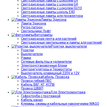
Светодиодные лампы с цоколем G9
Светодиодные лампы с цоколем G4
Светодиодные лампы с цоколем GU10
Светодиодные лампы цоколь Е40
Светодиодные лампы для прожектора
Лампы Эдисона
Лампа Эдисона
Ретро патрон
Светильники Лофт
Фитолампы
Светодиодная лента для растений
Светодиодные светильники и лампы для растений
Розетки, выключатели
Розетки
Выключатели
Рамки
Сетевые фильтры и удлинители
Электроустановочные блоки
Светорегуляторы и Термостаты
Выключатель клавишный 220V и 12V
Кабель, Провода
Провод гибкий ПВС
Кабель ВВГ, КГ, КСПВ
Провод ШВВП
Для Электромонтажа
Гофротруба с протяжкой
Кабель канал
Клеммы, сжимы и кабельные наконечники WAGO