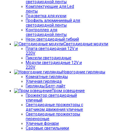
светодиодной ленты
Комплектующие для Led
ленты
Подсветка для кухни
Профиль алюминиевый для
светодиодной ленты
Контроллер для
светодиодной ленты
Неон светодиодный гибкий
Светодиодные модули
Плата светодиодная 12V и
220V
Пиксели светодиодные
Модули светодиодные 12V и
220V
Новогодние гирлянды
Комнатные гирлянды
Уличная гирлянда
Гирлянды Белт-лайт
Пром освещение
Прожектор светодиодный
уличный
Светодиодные прожекторы с
датчиком движения уличные
Светодиодные прожекторы
переносные
Уличные фонари
Садовые светильники