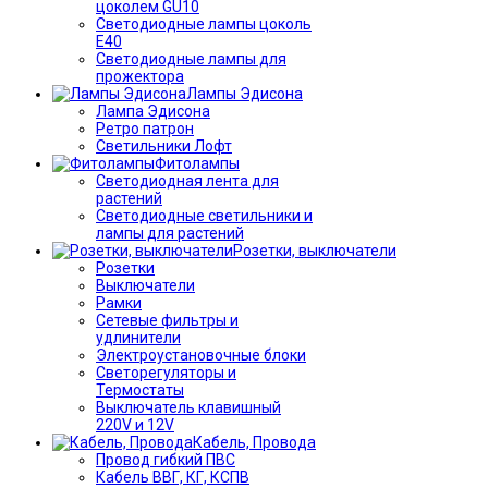
цоколем GU10
Светодиодные лампы цоколь
Е40
Светодиодные лампы для
прожектора
Лампы Эдисона
Лампа Эдисона
Ретро патрон
Светильники Лофт
Фитолампы
Светодиодная лента для
растений
Светодиодные светильники и
лампы для растений
Розетки, выключатели
Розетки
Выключатели
Рамки
Сетевые фильтры и
удлинители
Электроустановочные блоки
Светорегуляторы и
Термостаты
Выключатель клавишный
220V и 12V
Кабель, Провода
Провод гибкий ПВС
Кабель ВВГ, КГ, КСПВ