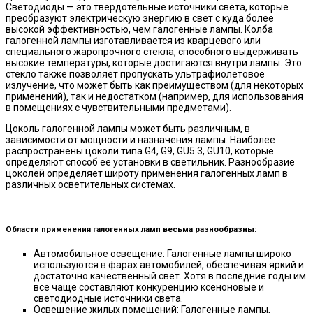
Светодиоды — это твердотельные источники света, которые
преобразуют электрическую энергию в свет с куда более
высокой эффективностью, чем галогенные лампы. Колба
галогенной лампы изготавливается из кварцевого или
специального жаропрочного стекла, способного выдерживать
высокие температуры, которые достигаются внутри лампы. Это
стекло также позволяет пропускать ультрафиолетовое
излучение, что может быть как преимуществом (для некоторых
применений), так и недостатком (например, для использования
в помещениях с чувствительными предметами).
Цоколь галогенной лампы может быть различным, в
зависимости от мощности и назначения лампы. Наиболее
распространены цоколи типа G4, G9, GU5.3, GU10, которые
определяют способ ее установки в светильник. Разнообразие
цоколей определяет широту применения галогенных ламп в
различных осветительных системах.
Области применения галогенных ламп весьма разнообразны:
Автомобильное освещение: Галогенные лампы широко
используются в фарах автомобилей, обеспечивая яркий и
достаточно качественный свет. Хотя в последние годы им
все чаще составляют конкуренцию ксеноновые и
светодиодные источники света.
Освещение жилых помещений: Галогенные лампы,