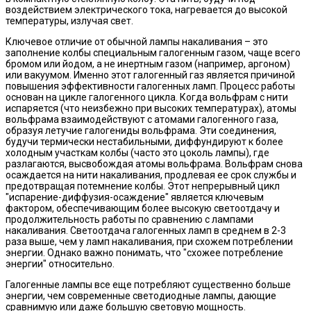
воздействием электрического тока, нагревается до высокой
температуры, излучая свет.
Ключевое отличие от обычной лампы накаливания – это
заполнение колбы специальным галогенным газом, чаще всего
бромом или йодом, а не инертным газом (например, аргоном)
или вакуумом. Именно этот галогенный газ является причиной
повышения эффективности галогенных ламп. Процесс работы
основан на цикле галогенного цикла. Когда вольфрам с нити
испаряется (что неизбежно при высоких температурах), атомы
вольфрама взаимодействуют с атомами галогенного газа,
образуя летучие галогениды вольфрама. Эти соединения,
будучи термически нестабильными, диффундируют к более
холодным участкам колбы (часто это цоколь лампы), где
разлагаются, высвобождая атомы вольфрама. Вольфрам снова
осаждается на нити накаливания, продлевая ее срок службы и
предотвращая потемнение колбы. Этот непрерывный цикл
"испарение-диффузия-осаждение" является ключевым
фактором, обеспечивающим более высокую светоотдачу и
продолжительность работы по сравнению с лампами
накаливания. Светоотдача галогенных ламп в среднем в 2-3
раза выше, чем у ламп накаливания, при схожем потреблении
энергии. Однако важно понимать, что "схожее потребление
энергии" относительно.
Галогенные лампы все еще потребляют существенно больше
энергии, чем современные светодиодные лампы, дающие
сравнимую или даже большую световую мощность.