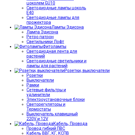
цоколем GU10
Светодиодные лампы цоколь
Е40
Светодиодные лампы для
прожектора
Лампы Эдисона
Лампа Эдисона
Ретро патрон
Светильники Лофт
Фитолампы
Светодиодная лента для
растений
Светодиодные светильники и
лампы для растений
Розетки, выключатели
Розетки
Выключатели
Рамки
Сетевые фильтры и
удлинители
Электроустановочные блоки
Светорегуляторы и
Термостаты
Выключатель клавишный
220V и 12V
Кабель, Провода
Провод гибкий ПВС
Кабель ВВГ, КГ, КСПВ