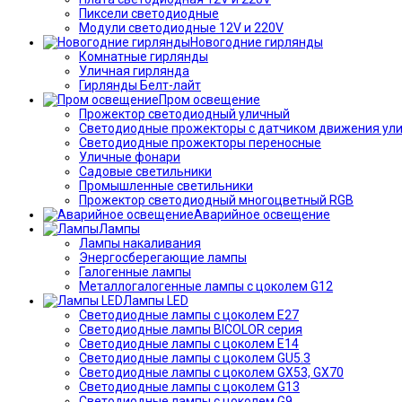
Пиксели светодиодные
Модули светодиодные 12V и 220V
Новогодние гирлянды
Комнатные гирлянды
Уличная гирлянда
Гирлянды Белт-лайт
Пром освещение
Прожектор светодиодный уличный
Светодиодные прожекторы с датчиком движения ул
Светодиодные прожекторы переносные
Уличные фонари
Садовые светильники
Промышленные светильники
Прожектор светодиодный многоцветный RGB
Аварийное освещение
Лампы
Лампы накаливания
Энергосберегающие лампы
Галогенные лампы
Металлогалогенные лампы с цоколем G12
Лампы LED
Светодиодные лампы с цоколем E27
Светодиодные лампы BICOLOR серия
Светодиодные лампы с цоколем E14
Светодиодные лампы с цоколем GU5.3
Светодиодные лампы с цоколем GX53, GX70
Светодиодные лампы с цоколем G13
Светодиодные лампы с цоколем G9