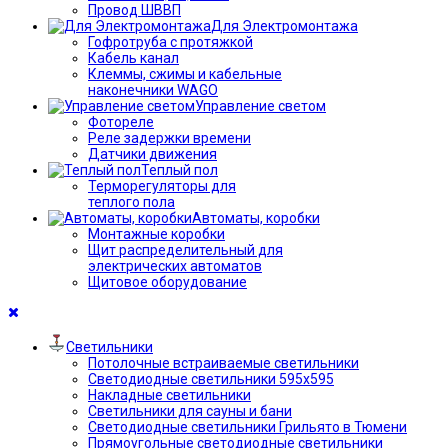
Провод ШВВП
Для Электромонтажа
Гофротруба с протяжкой
Кабель канал
Клеммы, сжимы и кабельные
наконечники WAGO
Управление светом
Фотореле
Реле задержки времени
Датчики движения
Теплый пол
Терморегуляторы для
теплого пола
Автоматы, коробки
Монтажные коробки
Щит распределительный для
электрических автоматов
Щитовое оборудование
Светильники
Потолочные встраиваемые светильники
Светодиодные светильники 595х595
Накладные светильники
Светильники для сауны и бани
Светодиодные светильники Грильято в Тюмени
Прямоугольные светодиодные светильники