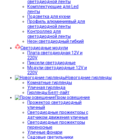
светодиодной ленты
Комплектующие для Led
ленты
Подсветка для кухни
Профиль алюминиевый для
светодиодной ленты
Контроллер для
светодиодной ленты
Неон светодиодный гибкий
Светодиодные модули
Плата светодиодная 12V и
220V
Пиксели светодиодные
Модули светодиодные 12V и
220V
Новогодние гирлянды
Комнатные гирлянды
Уличная гирлянда
Гирлянды Белт-лайт
Пром освещение
Прожектор светодиодный
уличный
Светодиодные прожекторы с
датчиком движения уличные
Светодиодные прожекторы
переносные
Уличные фонари
Садовые светильники