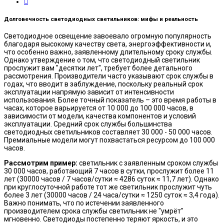
Долговечность светодиодных светильников: мифы и реальность
Светодиодное освещение завоевало огромную популярность
благодаря высокому качеству света, энергоэффективности и,
что особенно важно, заявленному длительному сроку службы.
Однако утверждение о том, что светодиодный светильник
прослужит вам "десятки лет", требует более детального
рассмотрения. Производители часто указывают срок службы в
годах, что вводит в заблуждение, поскольку реальный срок
эксплуатации напрямую зависит от интенсивности
использования. Более точный показатель – это время работы в
часах, которое варьируется от 10 000 до 100 000 часов, в
зависимости от модели, качества компонентов и условий
эксплуатации. Средний срок службы большинства
светодиодных светильников составляет 30 000 - 50 000 часов.
Премиальные модели могут похвастаться ресурсом до 100 000
часов.
Рассмотрим пример:
светильник с заявленным сроком службы
30 000 часов, работающий 7 часов в сутки, прослужит более 11
лет (30000 часов / 7 часов/сутки ≈ 4286 суток ≈ 11,7 лет). Однако
при круглосуточной работе тот же светильник прослужит чуть
более 3 лет (30000 часов / 24 часа/сутки ≈ 1250 суток ≈ 3,4 года).
Важно понимать, что по истечении заявленного
производителем срока службы светильник не "умрёт"
мгновенно. Светодиоды постепенно теряют яркость, и это