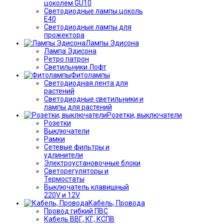
цоколем GU10
Светодиодные лампы цоколь
Е40
Светодиодные лампы для
прожектора
Лампы Эдисона
Лампа Эдисона
Ретро патрон
Светильники Лофт
Фитолампы
Светодиодная лента для
растений
Светодиодные светильники и
лампы для растений
Розетки, выключатели
Розетки
Выключатели
Рамки
Сетевые фильтры и
удлинители
Электроустановочные блоки
Светорегуляторы и
Термостаты
Выключатель клавишный
220V и 12V
Кабель, Провода
Провод гибкий ПВС
Кабель ВВГ, КГ, КСПВ