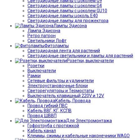
Светодиодные лампы с цоколем G9
Светодиодные лампы с цоколем G4
Светодиодные лампы с цоколем GU10
Светодиодные лампы цоколь Е40
Светодиодные лампы для прожектора
Лампы Эдисона
Лампа Эдисона
Ретро патрон
Светильники Лофт
Фитолампы
Светодиодная лента для растений
Светодиодные светильники и лампы для растений
Розетки, выключатели
Розетки
Выключатели
Рамки
Сетевые фильтры и удлинители
Электроустановочные блоки
Светорегуляторы и Термостаты
Выключатель клавишный 220V и 12V
Кабель, Провода
Провод гибкий ПВС
Кабель ВВГ, КГ, КСПВ
Провод ШВВП
Для Электромонтажа
Гофротруба с протяжкой
Кабель канал
Клеммы, сжимы и кабельные наконечники WAGO