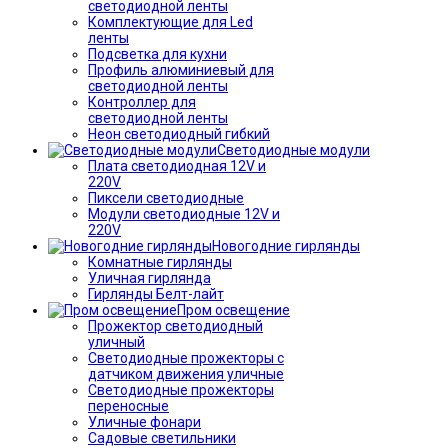
светодиодной ленты
Комплектующие для Led
ленты
Подсветка для кухни
Профиль алюминиевый для
светодиодной ленты
Контроллер для
светодиодной ленты
Неон светодиодный гибкий
Светодиодные модули
Плата светодиодная 12V и
220V
Пиксели светодиодные
Модули светодиодные 12V и
220V
Новогодние гирлянды
Комнатные гирлянды
Уличная гирлянда
Гирлянды Белт-лайт
Пром освещение
Прожектор светодиодный
уличный
Светодиодные прожекторы с
датчиком движения уличные
Светодиодные прожекторы
переносные
Уличные фонари
Садовые светильники