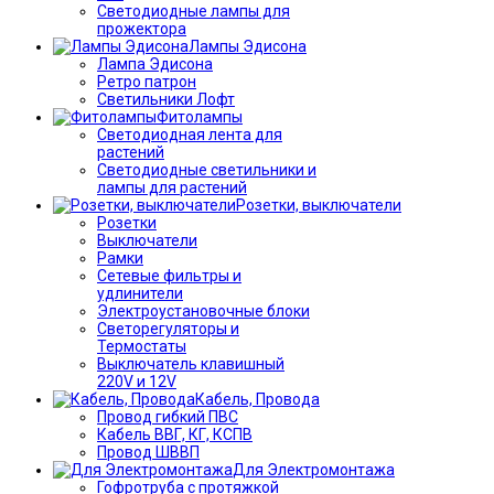
Светодиодные лампы для
прожектора
Лампы Эдисона
Лампа Эдисона
Ретро патрон
Светильники Лофт
Фитолампы
Светодиодная лента для
растений
Светодиодные светильники и
лампы для растений
Розетки, выключатели
Розетки
Выключатели
Рамки
Сетевые фильтры и
удлинители
Электроустановочные блоки
Светорегуляторы и
Термостаты
Выключатель клавишный
220V и 12V
Кабель, Провода
Провод гибкий ПВС
Кабель ВВГ, КГ, КСПВ
Провод ШВВП
Для Электромонтажа
Гофротруба с протяжкой