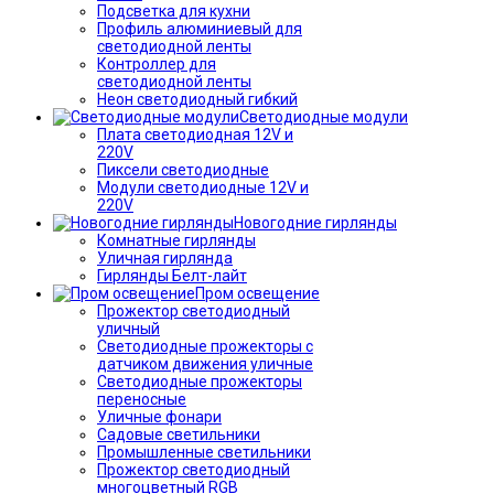
Подсветка для кухни
Профиль алюминиевый для
светодиодной ленты
Контроллер для
светодиодной ленты
Неон светодиодный гибкий
Светодиодные модули
Плата светодиодная 12V и
220V
Пиксели светодиодные
Модули светодиодные 12V и
220V
Новогодние гирлянды
Комнатные гирлянды
Уличная гирлянда
Гирлянды Белт-лайт
Пром освещение
Прожектор светодиодный
уличный
Светодиодные прожекторы с
датчиком движения уличные
Светодиодные прожекторы
переносные
Уличные фонари
Садовые светильники
Промышленные светильники
Прожектор светодиодный
многоцветный RGB