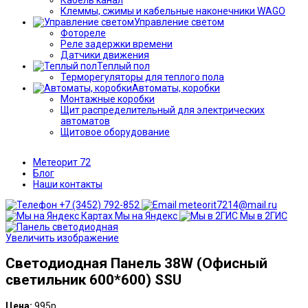
Клеммы, сжимы и кабельные наконечники WAGO
Управление светом
Фотореле
Реле задержки времени
Датчики движения
Теплый пол
Терморегуляторы для теплого пола
Автоматы, коробки
Монтажные коробки
Щит распределительный для электрических
автоматов
Щитовое оборудование
Метеорит 72
Блог
Наши контакты
+7 (3452) 792-852
meteorit7214@mail.ru
Мы на Яндекс
Мы в 2ГИС
Увеличить изображение
Светодиодная Панель 38W (Офисный
светильник 600*600) SSU
Цена:
995р.