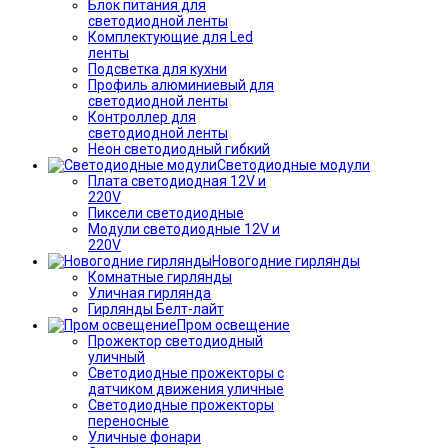
Блок питания для
светодиодной ленты
Комплектующие для Led
ленты
Подсветка для кухни
Профиль алюминиевый для
светодиодной ленты
Контроллер для
светодиодной ленты
Неон светодиодный гибкий
Светодиодные модули
Плата светодиодная 12V и
220V
Пиксели светодиодные
Модули светодиодные 12V и
220V
Новогодние гирлянды
Комнатные гирлянды
Уличная гирлянда
Гирлянды Белт-лайт
Пром освещение
Прожектор светодиодный
уличный
Светодиодные прожекторы с
датчиком движения уличные
Светодиодные прожекторы
переносные
Уличные фонари