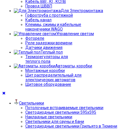
Кабель ВВГ, КГ, КСПВ
Провод ШВВП
Для Электромонтажа
Гофротруба с протяжкой
Кабель канал
Клеммы, сжимы и кабельные
наконечники WAGO
Управление светом
Фотореле
Реле задержки времени
Датчики движения
Теплый пол
Терморегуляторы для
теплого пола
Автоматы, коробки
Монтажные коробки
Щит распределительный для
электрических автоматов
Щитовое оборудование
Светильники
Потолочные встраиваемые светильники
Светодиодные светильники 595х595
Накладные светильники
Светильники для сауны и бани
Светодиодные светильники Грильято в Тюмени