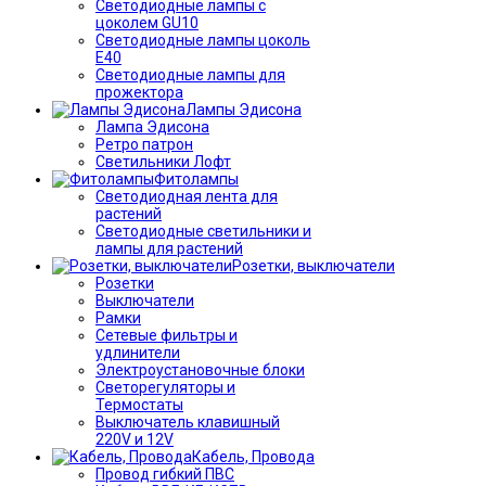
Светодиодные лампы с
цоколем GU10
Светодиодные лампы цоколь
Е40
Светодиодные лампы для
прожектора
Лампы Эдисона
Лампа Эдисона
Ретро патрон
Светильники Лофт
Фитолампы
Светодиодная лента для
растений
Светодиодные светильники и
лампы для растений
Розетки, выключатели
Розетки
Выключатели
Рамки
Сетевые фильтры и
удлинители
Электроустановочные блоки
Светорегуляторы и
Термостаты
Выключатель клавишный
220V и 12V
Кабель, Провода
Провод гибкий ПВС