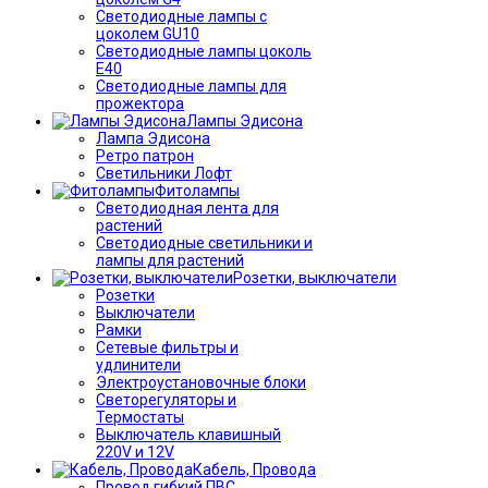
Светодиодные лампы с
цоколем GU10
Светодиодные лампы цоколь
Е40
Светодиодные лампы для
прожектора
Лампы Эдисона
Лампа Эдисона
Ретро патрон
Светильники Лофт
Фитолампы
Светодиодная лента для
растений
Светодиодные светильники и
лампы для растений
Розетки, выключатели
Розетки
Выключатели
Рамки
Сетевые фильтры и
удлинители
Электроустановочные блоки
Светорегуляторы и
Термостаты
Выключатель клавишный
220V и 12V
Кабель, Провода
Провод гибкий ПВС