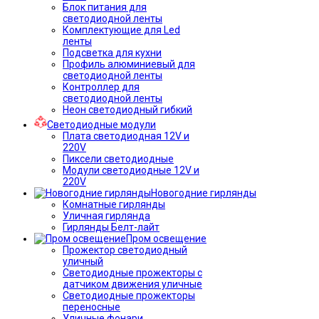
Блок питания для
светодиодной ленты
Комплектующие для Led
ленты
Подсветка для кухни
Профиль алюминиевый для
светодиодной ленты
Контроллер для
светодиодной ленты
Неон светодиодный гибкий
Светодиодные модули
Плата светодиодная 12V и
220V
Пиксели светодиодные
Модули светодиодные 12V и
220V
Новогодние гирлянды
Комнатные гирлянды
Уличная гирлянда
Гирлянды Белт-лайт
Пром освещение
Прожектор светодиодный
уличный
Светодиодные прожекторы с
датчиком движения уличные
Светодиодные прожекторы
переносные
Уличные фонари