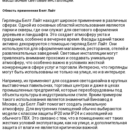
масштабные световые инсталляции.
Область применения Белт Лайт
Гирлянды Белт Лайт находят широкое применение в различных
сферах. Одной из основных областей использования являются
парки и скверы, где они служат для светового оформления
деревьев и ландшафта. Это создает атмосферу уюта и
праздника, особенно в вечернее время. Фасады зданий также
активно декорируются с помощью гирлянд Белт Лайт. Они
используются для оформления магазинов, ресторанов, отелей и
развлекательных заведений. Световые инсталляции могут
привлекать внимание прохожих и создавать уникальную
атмосферу, что особенно важно в условиях жесткой
конкуренции в сфере услуг и торговли. Интересно, что гирлянды
могут быть использованы не только на улице, но и в интерьере.
Например, их применяют для создания светодизайна в крупных
выставочных павильонах, торговых центрах и даже в цехах
промышленных предприятий, которые переоборудованы под
объекты культуры в индустриальном стиле. Ярким примером
такого использования является знаменитый Винзавод в
Москве, где Белт Лайт помогает создать уникальную
атмосферу. Для внутренних помещений обычно выбираются
модели с классом защиты IP20 или IP24 и с изоляцией из
обычного ПВХ. Это связано с тем, что в помещениях нет таких
жестких условий эксплуатации, как на улице, и дополнительная
защита от влаги не является критически важной.