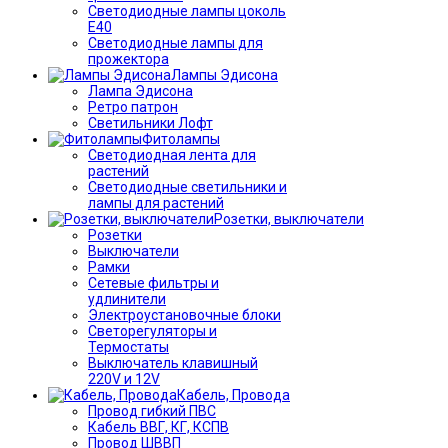
Светодиодные лампы цоколь
Е40
Светодиодные лампы для
прожектора
Лампы Эдисона
Лампа Эдисона
Ретро патрон
Светильники Лофт
Фитолампы
Светодиодная лента для
растений
Светодиодные светильники и
лампы для растений
Розетки, выключатели
Розетки
Выключатели
Рамки
Сетевые фильтры и
удлинители
Электроустановочные блоки
Светорегуляторы и
Термостаты
Выключатель клавишный
220V и 12V
Кабель, Провода
Провод гибкий ПВС
Кабель ВВГ, КГ, КСПВ
Провод ШВВП