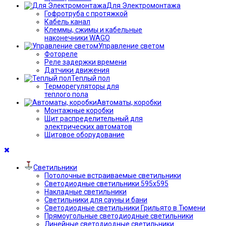
Для Электромонтажа
Гофротруба с протяжкой
Кабель канал
Клеммы, сжимы и кабельные
наконечники WAGO
Управление светом
Фотореле
Реле задержки времени
Датчики движения
Теплый пол
Терморегуляторы для
теплого пола
Автоматы, коробки
Монтажные коробки
Щит распределительный для
электрических автоматов
Щитовое оборудование
Светильники
Потолочные встраиваемые светильники
Светодиодные светильники 595х595
Накладные светильники
Светильники для сауны и бани
Светодиодные светильники Грильято в Тюмени
Прямоугольные светодиодные светильники
Линейные светодиодные светильники