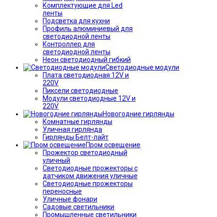
Комплектующие для Led
ленты
Подсветка для кухни
Профиль алюминиевый для
светодиодной ленты
Контроллер для
светодиодной ленты
Неон светодиодный гибкий
Светодиодные модули
Плата светодиодная 12V и
220V
Пиксели светодиодные
Модули светодиодные 12V и
220V
Новогодние гирлянды
Комнатные гирлянды
Уличная гирлянда
Гирлянды Белт-лайт
Пром освещение
Прожектор светодиодный
уличный
Светодиодные прожекторы с
датчиком движения уличные
Светодиодные прожекторы
переносные
Уличные фонари
Садовые светильники
Промышленные светильники