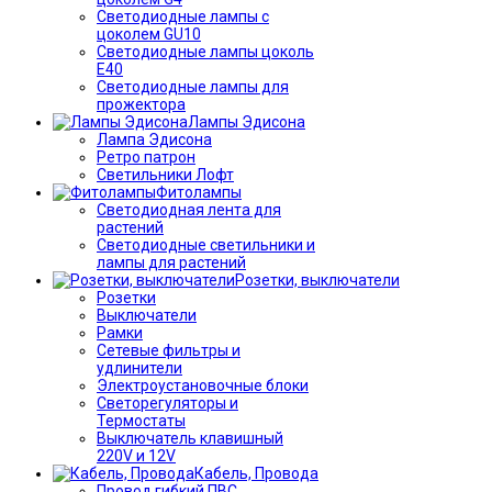
Светодиодные лампы с
цоколем GU10
Светодиодные лампы цоколь
Е40
Светодиодные лампы для
прожектора
Лампы Эдисона
Лампа Эдисона
Ретро патрон
Светильники Лофт
Фитолампы
Светодиодная лента для
растений
Светодиодные светильники и
лампы для растений
Розетки, выключатели
Розетки
Выключатели
Рамки
Сетевые фильтры и
удлинители
Электроустановочные блоки
Светорегуляторы и
Термостаты
Выключатель клавишный
220V и 12V
Кабель, Провода
Провод гибкий ПВС