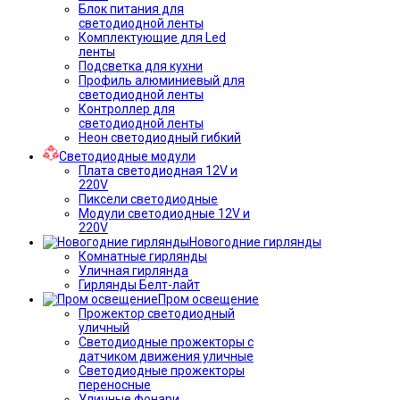
Блок питания для
светодиодной ленты
Комплектующие для Led
ленты
Подсветка для кухни
Профиль алюминиевый для
светодиодной ленты
Контроллер для
светодиодной ленты
Неон светодиодный гибкий
Светодиодные модули
Плата светодиодная 12V и
220V
Пиксели светодиодные
Модули светодиодные 12V и
220V
Новогодние гирлянды
Комнатные гирлянды
Уличная гирлянда
Гирлянды Белт-лайт
Пром освещение
Прожектор светодиодный
уличный
Светодиодные прожекторы с
датчиком движения уличные
Светодиодные прожекторы
переносные
Уличные фонари