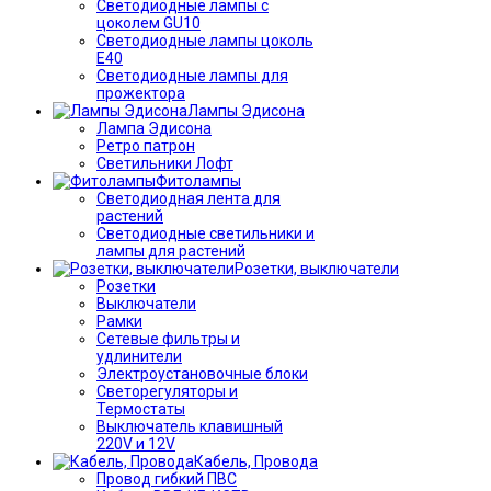
Светодиодные лампы с
цоколем GU10
Светодиодные лампы цоколь
Е40
Светодиодные лампы для
прожектора
Лампы Эдисона
Лампа Эдисона
Ретро патрон
Светильники Лофт
Фитолампы
Светодиодная лента для
растений
Светодиодные светильники и
лампы для растений
Розетки, выключатели
Розетки
Выключатели
Рамки
Сетевые фильтры и
удлинители
Электроустановочные блоки
Светорегуляторы и
Термостаты
Выключатель клавишный
220V и 12V
Кабель, Провода
Провод гибкий ПВС