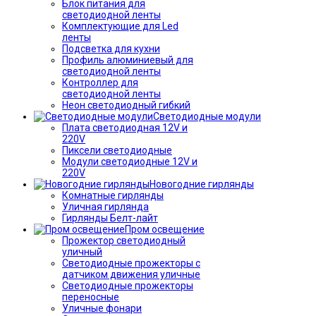
Блок питания для
светодиодной ленты
Комплектующие для Led
ленты
Подсветка для кухни
Профиль алюминиевый для
светодиодной ленты
Контроллер для
светодиодной ленты
Неон светодиодный гибкий
Светодиодные модули
Плата светодиодная 12V и
220V
Пиксели светодиодные
Модули светодиодные 12V и
220V
Новогодние гирлянды
Комнатные гирлянды
Уличная гирлянда
Гирлянды Белт-лайт
Пром освещение
Прожектор светодиодный
уличный
Светодиодные прожекторы с
датчиком движения уличные
Светодиодные прожекторы
переносные
Уличные фонари