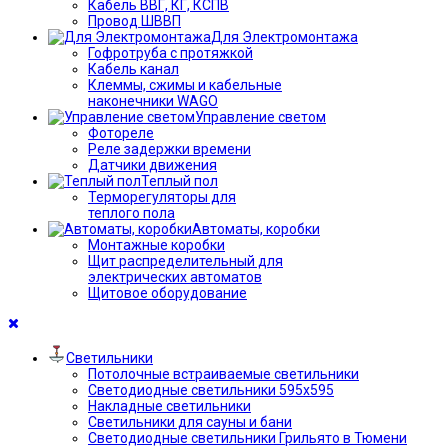
Кабель ВВГ, КГ, КСПВ
Провод ШВВП
Для Электромонтажа
Гофротруба с протяжкой
Кабель канал
Клеммы, сжимы и кабельные
наконечники WAGO
Управление светом
Фотореле
Реле задержки времени
Датчики движения
Теплый пол
Терморегуляторы для
теплого пола
Автоматы, коробки
Монтажные коробки
Щит распределительный для
электрических автоматов
Щитовое оборудование
Светильники
Потолочные встраиваемые светильники
Светодиодные светильники 595х595
Накладные светильники
Светильники для сауны и бани
Светодиодные светильники Грильято в Тюмени