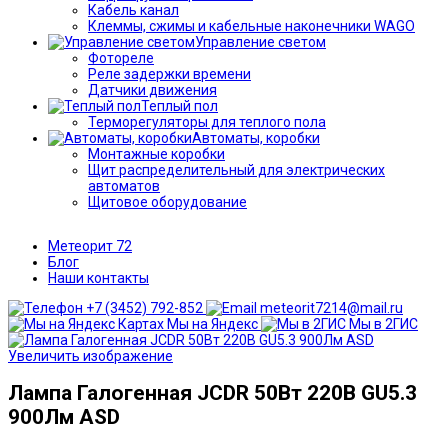
Кабель канал
Клеммы, сжимы и кабельные наконечники WAGO
Управление светом
Фотореле
Реле задержки времени
Датчики движения
Теплый пол
Терморегуляторы для теплого пола
Автоматы, коробки
Монтажные коробки
Щит распределительный для электрических
автоматов
Щитовое оборудование
Метеорит 72
Блог
Наши контакты
+7 (3452) 792-852
meteorit7214@mail.ru
Мы на Яндекс
Мы в 2ГИС
Увеличить изображение
Лампа Галогенная JCDR 50Вт 220В GU5.3
900Лм ASD