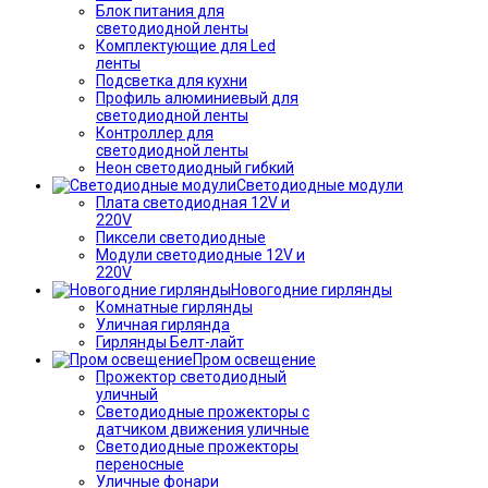
Блок питания для
светодиодной ленты
Комплектующие для Led
ленты
Подсветка для кухни
Профиль алюминиевый для
светодиодной ленты
Контроллер для
светодиодной ленты
Неон светодиодный гибкий
Светодиодные модули
Плата светодиодная 12V и
220V
Пиксели светодиодные
Модули светодиодные 12V и
220V
Новогодние гирлянды
Комнатные гирлянды
Уличная гирлянда
Гирлянды Белт-лайт
Пром освещение
Прожектор светодиодный
уличный
Светодиодные прожекторы с
датчиком движения уличные
Светодиодные прожекторы
переносные
Уличные фонари