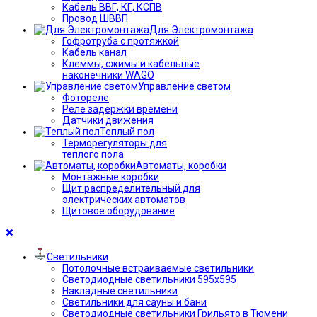
Кабель ВВГ, КГ, КСПВ
Провод ШВВП
Для Электромонтажа
Гофротруба с протяжкой
Кабель канал
Клеммы, сжимы и кабельные
наконечники WAGO
Управление светом
Фотореле
Реле задержки времени
Датчики движения
Теплый пол
Терморегуляторы для
теплого пола
Автоматы, коробки
Монтажные коробки
Щит распределительный для
электрических автоматов
Щитовое оборудование
Светильники
Потолочные встраиваемые светильники
Светодиодные светильники 595х595
Накладные светильники
Светильники для сауны и бани
Светодиодные светильники Грильято в Тюмени