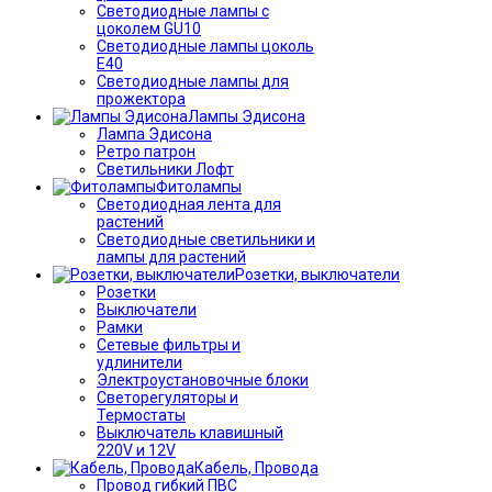
Светодиодные лампы с
цоколем GU10
Светодиодные лампы цоколь
Е40
Светодиодные лампы для
прожектора
Лампы Эдисона
Лампа Эдисона
Ретро патрон
Светильники Лофт
Фитолампы
Светодиодная лента для
растений
Светодиодные светильники и
лампы для растений
Розетки, выключатели
Розетки
Выключатели
Рамки
Сетевые фильтры и
удлинители
Электроустановочные блоки
Светорегуляторы и
Термостаты
Выключатель клавишный
220V и 12V
Кабель, Провода
Провод гибкий ПВС