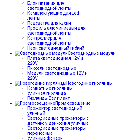
Блок питания для
светодиодной ленты
Комплектующие для Led
ленты
Подсветка для кухни
Профиль алюминиевый для
светодиодной ленты
Контроллер для
светодиодной ленты
Неон светодиодный гибкий
Светодиодные модули
Плата светодиодная 12V и
220V
Пиксели светодиодные
Модули светодиодные 12V и
220V
Новогодние гирлянды
Комнатные гирлянды
Уличная гирлянда
Гирлянды Белт-лайт
Пром освещение
Прожектор светодиодный
уличный
Светодиодные прожекторы с
датчиком движения уличные
Светодиодные прожекторы
переносные
Уличные фонари