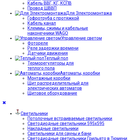
Кабель ВВГ, КГ, КСПВ
Провод ШВВП
Для Электромонтажа
Гофротруба с протяжкой
Кабель канал
Клеммы, сжимы и кабельные
наконечники WAGO
Управление светом
Фотореле
Реле задержки времени
Датчики движения
Теплый пол
Терморегуляторы для
теплого пола
Автоматы, коробки
Монтажные коробки
Щит распределительный для
электрических автоматов
Щитовое оборудование
Светильники
Потолочные встраиваемые светильники
Светодиодные светильники 595х595
Накладные светильники
Светильники для сауны и бани
Светодиодные светильники Грильято в Тюмени