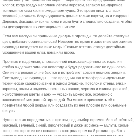
хлопот, когда воздух наполнен лёгким морозом, запахом мандаринов,
тонкими нотками хвои и ожиданием чудес. Это время писать список
желаний, наряжать ёлку и украшать дом не только внутри, но и снаружи!
Деревья, фасады, витрины, окна и арки будто специально созданы, чтобы
вы декорировали их светящимися нитями.
Если вам наскучили привычные диодные гирлянды, то делайте ставку на
цвет, добавьте оригинальность! Невероятно яркие и заметные метражные
гирлянды находятся на пике моды! Сочные оттенки станут достойным
украшением вашей ёлки, дома или двора.
Прочные и надёжные, с повышенной влагозащищённостью изделия
стойко выдержат зимнюю непогоду и будут радовать вас не один сезон.
Они не нагреваются, не бьются и потребляют совсем немного энергии.
Светодиодные гирлянды — это праздничная атмосфера и идеальные
технические характеристики в одном флаконе. Потолок и стены, ёлка и
карнизы, полки и подвесы настенных кашпо, зеркала и спинки кроватей,
искусственные цветы и арки — украсить можно всё, особенно с
классической метражной гирляндой. Вы можете прикрепить её к
предметам любой формы или создавать из неё плоские или объёмные
фигуры.
Нужно только определиться с цветом, ведь выбор огромен: белый, жёлтый,
красный, зелёный, синий, фиолетовый и даже их смесь — мульти. Кроме
того, некоторые из них оснащены контроллером на 8 режимов работы,