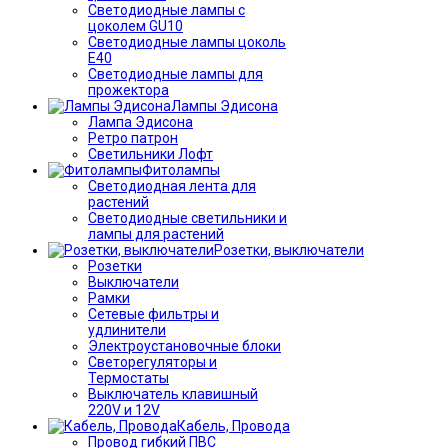
Светодиодные лампы с
цоколем GU10
Светодиодные лампы цоколь
Е40
Светодиодные лампы для
прожектора
Лампы Эдисона
Лампа Эдисона
Ретро патрон
Светильники Лофт
Фитолампы
Светодиодная лента для
растений
Светодиодные светильники и
лампы для растений
Розетки, выключатели
Розетки
Выключатели
Рамки
Сетевые фильтры и
удлинители
Электроустановочные блоки
Светорегуляторы и
Термостаты
Выключатель клавишный
220V и 12V
Кабель, Провода
Провод гибкий ПВС