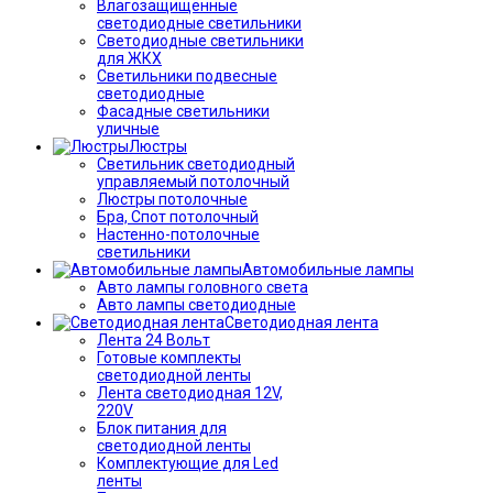
Влагозащищённые
светодиодные светильники
Светодиодные светильники
для ЖКХ
Светильники подвесные
светодиодные
Фасадные светильники
уличные
Люстры
Светильник светодиодный
управляемый потолочный
Люстры потолочные
Бра, Спот потолочный
Настенно-потолочные
светильники
Автомобильные лампы
Авто лампы головного света
Авто лампы светодиодные
Светодиодная лента
Лента 24 Вольт
Готовые комплекты
светодиодной ленты
Лента светодиодная 12V,
220V
Блок питания для
светодиодной ленты
Комплектующие для Led
ленты