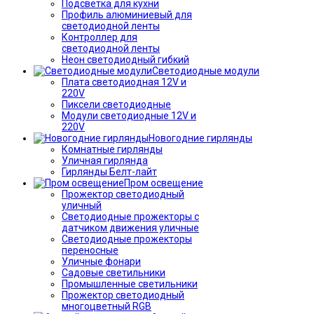
Подсветка для кухни
Профиль алюминиевый для
светодиодной ленты
Контроллер для
светодиодной ленты
Неон светодиодный гибкий
Светодиодные модули
Плата светодиодная 12V и
220V
Пиксели светодиодные
Модули светодиодные 12V и
220V
Новогодние гирлянды
Комнатные гирлянды
Уличная гирлянда
Гирлянды Белт-лайт
Пром освещение
Прожектор светодиодный
уличный
Светодиодные прожекторы с
датчиком движения уличные
Светодиодные прожекторы
переносные
Уличные фонари
Садовые светильники
Промышленные светильники
Прожектор светодиодный
многоцветный RGB