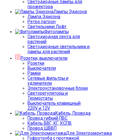
Светодиодные лампы для
прожектора
Лампы Эдисона
Лампа Эдисона
Ретро патрон
Светильники Лофт
Фитолампы
Светодиодная лента для
растений
Светодиодные светильники и
лампы для растений
Розетки, выключатели
Розетки
Выключатели
Рамки
Сетевые фильтры и
удлинители
Электроустановочные блоки
Светорегуляторы и
Термостаты
Выключатель клавишный
220V и 12V
Кабель, Провода
Провод гибкий ПВС
Кабель ВВГ, КГ, КСПВ
Провод ШВВП
Для Электромонтажа
Гофротруба с протяжкой