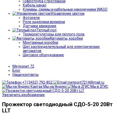
Гофротруба с протяжкой
Кабель канал
Клеммы, сжимы и кабельные наконечники WAGO
Управление светом
Фотореле
Реле задержки времени
Датчики движения
Теплый пол
Терморегуляторы для теплого пола
Автоматы, коробки
Монтажные коробки
Щит распределительный для электрических
автоматов
Щитовое оборудование
Метеорит 72
Блог
Наши контакты
+7 (3452) 792-852
meteorit7214@mail.ru
Мы на Яндекс
Мы в 2ГИС
Увеличить изображение
Прожектор светодиодный СДО-5-20 20Вт
LLT