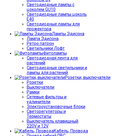
Светодиодные лампы с
цоколем GU10
Светодиодные лампы цоколь
Е40
Светодиодные лампы для
прожектора
Лампы Эдисона
Лампа Эдисона
Ретро патрон
Светильники Лофт
Фитолампы
Светодиодная лента для
растений
Светодиодные светильники и
лампы для растений
Розетки, выключатели
Розетки
Выключатели
Рамки
Сетевые фильтры и
удлинители
Электроустановочные блоки
Светорегуляторы и
Термостаты
Выключатель клавишный
220V и 12V
Кабель, Провода
Провод гибкий ПВС