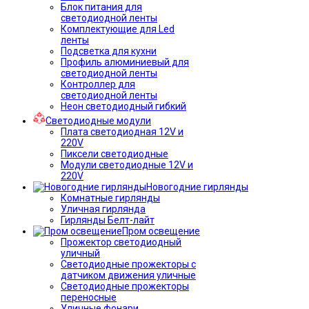
Блок питания для
светодиодной ленты
Комплектующие для Led
ленты
Подсветка для кухни
Профиль алюминиевый для
светодиодной ленты
Контроллер для
светодиодной ленты
Неон светодиодный гибкий
Светодиодные модули
Плата светодиодная 12V и
220V
Пиксели светодиодные
Модули светодиодные 12V и
220V
Новогодние гирлянды
Комнатные гирлянды
Уличная гирлянда
Гирлянды Белт-лайт
Пром освещение
Прожектор светодиодный
уличный
Светодиодные прожекторы с
датчиком движения уличные
Светодиодные прожекторы
переносные
Уличные фонари