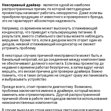
Неисправный драйвер
-
является одной из наиболее
распространенных причин, по которой светодиодные
прожекторы начинают работать некорректно. Даже если вы
приобрели продукцию от известного и проверенного бренда,
это не гарантирует абсолютную надежность.
Например, со временем может высохнуть сглаживающий
конденсатор, что приводит к пульсирующему питанию. В
результате, вместо стабильного света вы можете наблюдать
мерцание. Кроме того, если в диодном мосте сгорит один из
диодов, никакой сглаживающий конденсатор не сможет
устранить проблему.
В некоторых случаях причиной неисправности может быть и
банальный непропай, когда соединения между компонентами
не обеспечивают должного контакта. Если ваш прожектор до
недавнего времени работал безупречно, а затем вдруг начал
мерцать, это веская причина для проверки драйвера. Важно
помнить, что в таких ситуациях не следует сразу же паниковать
и выбрасывать устройство.
Прежде всего, стоит провести диагностику. Возможно,
проблема заключается именно в драйвере, который можно
заменить или отремонтировать. Другой распространенной
причиной сбоев в работе светодиодов является использование
низкокачественных компонентов.
В случае выхода из строя некоторых светодиодов в матрице,