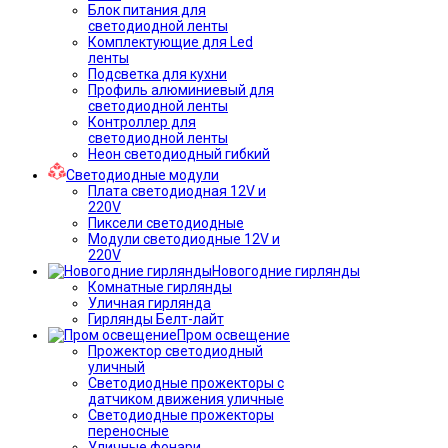
Блок питания для
светодиодной ленты
Комплектующие для Led
ленты
Подсветка для кухни
Профиль алюминиевый для
светодиодной ленты
Контроллер для
светодиодной ленты
Неон светодиодный гибкий
Светодиодные модули
Плата светодиодная 12V и
220V
Пиксели светодиодные
Модули светодиодные 12V и
220V
Новогодние гирлянды
Комнатные гирлянды
Уличная гирлянда
Гирлянды Белт-лайт
Пром освещение
Прожектор светодиодный
уличный
Светодиодные прожекторы с
датчиком движения уличные
Светодиодные прожекторы
переносные
Уличные фонари