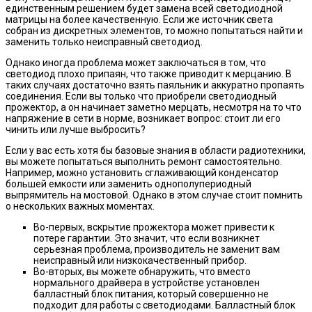
единственным решением будет замена всей светодиодной
матрицы на более качественную. Если же источник света
собран из дискретных элементов, то можно попытаться найти и
заменить только неисправный светодиод.
Однако иногда проблема может заключаться в том, что
светодиод плохо припаян, что также приводит к мерцанию. В
таких случаях достаточно взять паяльник и аккуратно пропаять
соединения. Если вы только что приобрели светодиодный
прожектор, а он начинает заметно мерцать, несмотря на то что
напряжение в сети в норме, возникает вопрос: стоит ли его
чинить или лучше выбросить?
Если у вас есть хотя бы базовые знания в области радиотехники,
вы можете попытаться выполнить ремонт самостоятельно.
Например, можно установить сглаживающий конденсатор
большей емкости или заменить однополупериодный
выпрямитель на мостовой. Однако в этом случае стоит помнить
о нескольких важных моментах.
Во-первых, вскрытие прожектора может привести к
потере гарантии. Это значит, что если возникнет
серьезная проблема, производитель не заменит вам
неисправный или низкокачественный прибор.
Во-вторых, вы можете обнаружить, что вместо
нормального драйвера в устройстве установлен
балластный блок питания, который совершенно не
подходит для работы с светодиодами. Балластный блок