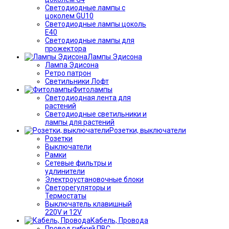
Светодиодные лампы с
цоколем GU10
Светодиодные лампы цоколь
Е40
Светодиодные лампы для
прожектора
Лампы Эдисона
Лампа Эдисона
Ретро патрон
Светильники Лофт
Фитолампы
Светодиодная лента для
растений
Светодиодные светильники и
лампы для растений
Розетки, выключатели
Розетки
Выключатели
Рамки
Сетевые фильтры и
удлинители
Электроустановочные блоки
Светорегуляторы и
Термостаты
Выключатель клавишный
220V и 12V
Кабель, Провода
Провод гибкий ПВС