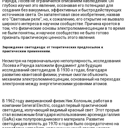
Раунда, Лосев не ограничился описанием наблюдения. Он
глубоко изучил это явление, осознавая его потенциал для
создания без вакуумных, эффективных и быстродействующих
источников света. Он запатентовал свое изобретение, назвав
его "Световым реле", но, к сожалению, его открытие не вызвало
широкого интереса в научном сообществе. Причина кроется в
том, что физические основы электролюминесценции в то время
не были понятны, и научное сообщество не было готово
признать практическую ценность этого явления.
Зарождение светодиода: от теоретических предпосылок к
практическим применениям.
Несмотря на первоначальную непопулярность, исследования
Лосева и Раунда заложили фундамент для будущих
исследований светодиодов. В 1930-х годах, благодаря
развитию квантовой физики, ученые смогли объяснить
механизм электролюминесценции, основанный на переходах
электронов между энергетическими уровнями атомов.
В 1962 году американский физик Ник Холоньяк, работая в
компании General Electric, создал первый практический
светодиод, излучающий видимый красный свет. Этот прорыв
стал возможным благодаря использованию арсенида галлия
(GaAs) как полупроводникового материала. Развитие
светодиодов вплоть до 1970-х годов было сосредоточено на