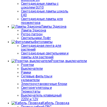
Светодиодные лампы с
цоколем GU10
Светодиодные лампы цоколь
Е40
Светодиодные лампы для
прожектора
Лампы Эдисона
Лампа Эдисона
Ретро патрон
Светильники Лофт
Фитолампы
Светодиодная лента для
растений
Светодиодные светильники и
лампы для растений
Розетки, выключатели
Розетки
Выключатели
Рамки
Сетевые фильтры и
удлинители
Электроустановочные блоки
Светорегуляторы и
Термостаты
Выключатель клавишный
220V и 12V
Кабель, Провода
Провод гибкий ПВС