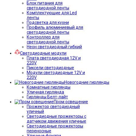
Блок питания для
светодиодной ленты
Комплектующие для Led
ленты
Подсветка для кухни
Профиль алюминиевый для
светодиодной ленты
Контроллер для
светодиодной ленты
Неон светодиодный гибкий
Светодиодные модули
Плата светодиодная 12V и
220V
Пиксели светодиодные
Модули светодиодные 12V и
220V
Новогодние гирлянды
Комнатные гирлянды
Уличная гирлянда
Гирлянды Белт-лайт
Пром освещение
Прожектор светодиодный
уличный
Светодиодные прожекторы с
датчиком движения уличные
Светодиодные прожекторы
переносные
Уличные фонари