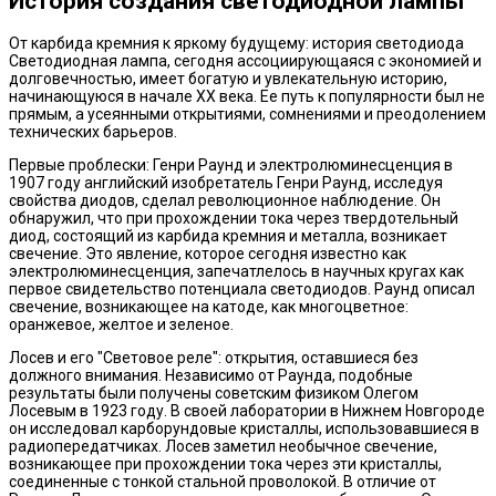
История создания светодиодной лампы
От карбида кремния к яркому будущему: история светодиода
Светодиодная лампа, сегодня ассоциирующаяся с экономией и
долговечностью, имеет богатую и увлекательную историю,
начинающуюся в начале XX века. Ее путь к популярности был не
прямым, а усеянными открытиями, сомнениями и преодолением
технических барьеров.
Первые проблески: Генри Раунд и электролюминесценция в
1907 году английский изобретатель Генри Раунд, исследуя
свойства диодов, сделал революционное наблюдение. Он
обнаружил, что при прохождении тока через твердотельный
диод, состоящий из карбида кремния и металла, возникает
свечение. Это явление, которое сегодня известно как
электролюминесценция, запечатлелось в научных кругах как
первое свидетельство потенциала светодиодов. Раунд описал
свечение, возникающее на катоде, как многоцветное:
оранжевое, желтое и зеленое.
Лосев и его "Световое реле": открытия, оставшиеся без
должного внимания. Независимо от Раунда, подобные
результаты были получены советским физиком Олегом
Лосевым в 1923 году. В своей лаборатории в Нижнем Новгороде
он исследовал карборундовые кристаллы, использовавшиеся в
радиопередатчиках. Лосев заметил необычное свечение,
возникающее при прохождении тока через эти кристаллы,
соединенные с тонкой стальной проволокой. В отличие от