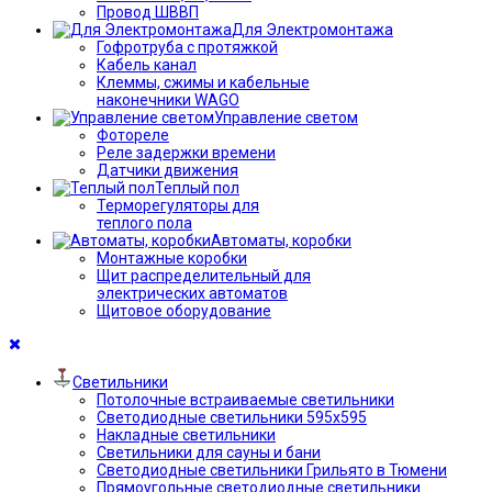
Провод ШВВП
Для Электромонтажа
Гофротруба с протяжкой
Кабель канал
Клеммы, сжимы и кабельные
наконечники WAGO
Управление светом
Фотореле
Реле задержки времени
Датчики движения
Теплый пол
Терморегуляторы для
теплого пола
Автоматы, коробки
Монтажные коробки
Щит распределительный для
электрических автоматов
Щитовое оборудование
Светильники
Потолочные встраиваемые светильники
Светодиодные светильники 595х595
Накладные светильники
Светильники для сауны и бани
Светодиодные светильники Грильято в Тюмени
Прямоугольные светодиодные светильники