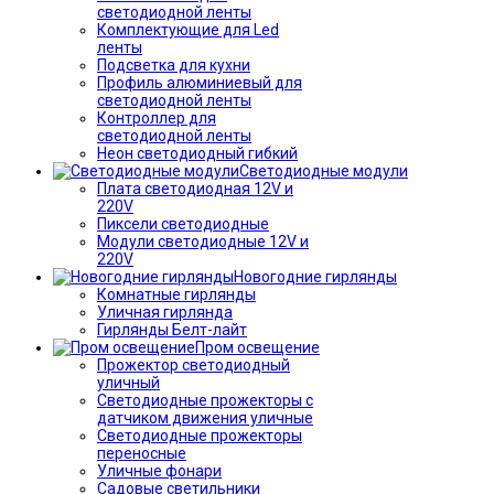
светодиодной ленты
Комплектующие для Led
ленты
Подсветка для кухни
Профиль алюминиевый для
светодиодной ленты
Контроллер для
светодиодной ленты
Неон светодиодный гибкий
Светодиодные модули
Плата светодиодная 12V и
220V
Пиксели светодиодные
Модули светодиодные 12V и
220V
Новогодние гирлянды
Комнатные гирлянды
Уличная гирлянда
Гирлянды Белт-лайт
Пром освещение
Прожектор светодиодный
уличный
Светодиодные прожекторы с
датчиком движения уличные
Светодиодные прожекторы
переносные
Уличные фонари
Садовые светильники