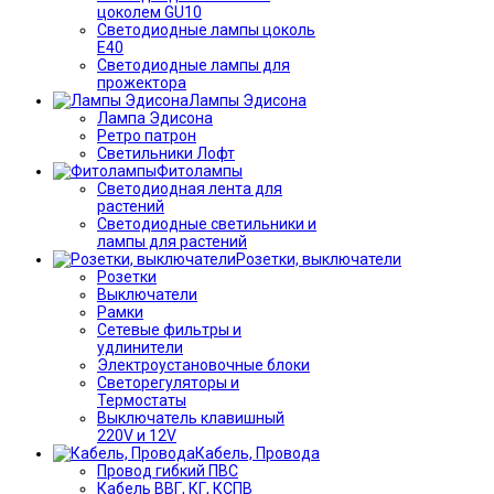
цоколем GU10
Светодиодные лампы цоколь
Е40
Светодиодные лампы для
прожектора
Лампы Эдисона
Лампа Эдисона
Ретро патрон
Светильники Лофт
Фитолампы
Светодиодная лента для
растений
Светодиодные светильники и
лампы для растений
Розетки, выключатели
Розетки
Выключатели
Рамки
Сетевые фильтры и
удлинители
Электроустановочные блоки
Светорегуляторы и
Термостаты
Выключатель клавишный
220V и 12V
Кабель, Провода
Провод гибкий ПВС
Кабель ВВГ, КГ, КСПВ