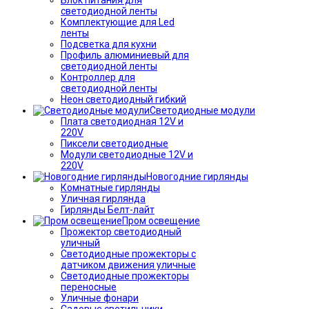
светодиодной ленты
Комплектующие для Led
ленты
Подсветка для кухни
Профиль алюминиевый для
светодиодной ленты
Контроллер для
светодиодной ленты
Неон светодиодный гибкий
Светодиодные модули
Плата светодиодная 12V и
220V
Пиксели светодиодные
Модули светодиодные 12V и
220V
Новогодние гирлянды
Комнатные гирлянды
Уличная гирлянда
Гирлянды Белт-лайт
Пром освещение
Прожектор светодиодный
уличный
Светодиодные прожекторы с
датчиком движения уличные
Светодиодные прожекторы
переносные
Уличные фонари
Садовые светильники