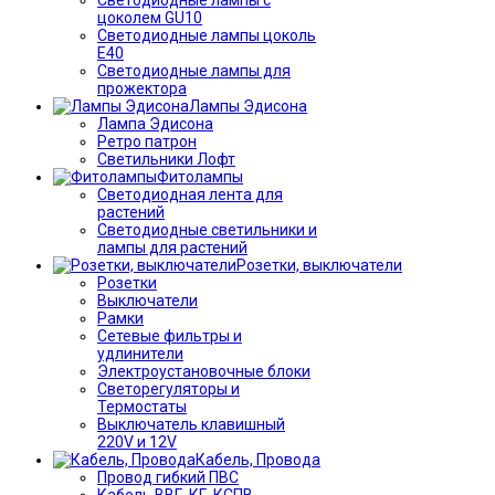
цоколем GU10
Светодиодные лампы цоколь
Е40
Светодиодные лампы для
прожектора
Лампы Эдисона
Лампа Эдисона
Ретро патрон
Светильники Лофт
Фитолампы
Светодиодная лента для
растений
Светодиодные светильники и
лампы для растений
Розетки, выключатели
Розетки
Выключатели
Рамки
Сетевые фильтры и
удлинители
Электроустановочные блоки
Светорегуляторы и
Термостаты
Выключатель клавишный
220V и 12V
Кабель, Провода
Провод гибкий ПВС
Кабель ВВГ, КГ, КСПВ