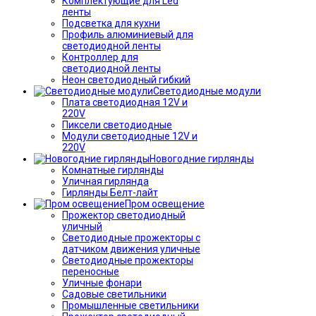
Комплектующие для Led
ленты
Подсветка для кухни
Профиль алюминиевый для
светодиодной ленты
Контроллер для
светодиодной ленты
Неон светодиодный гибкий
Светодиодные модули
Плата светодиодная 12V и
220V
Пиксели светодиодные
Модули светодиодные 12V и
220V
Новогодние гирлянды
Комнатные гирлянды
Уличная гирлянда
Гирлянды Белт-лайт
Пром освещение
Прожектор светодиодный
уличный
Светодиодные прожекторы с
датчиком движения уличные
Светодиодные прожекторы
переносные
Уличные фонари
Садовые светильники
Промышленные светильники