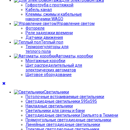
Для Электромонтажа
Гофротруба с протяжкой
Кабель канал
Клеммы, сжимы и кабельные
наконечники WAGO
Управление светом
Фотореле
Реле задержки времени
Датчики движения
Теплый пол
Терморегуляторы для
теплого пола
Автоматы, коробки
Монтажные коробки
Щит распределительный для
электрических автоматов
Щитовое оборудование
Светильники
Потолочные встраиваемые светильники
Светодиодные светильники 595х595
Накладные светильники
Светильники для сауны и бани
Светодиодные светильники Грильято в Тюмени
Прямоугольные светодиодные светильники
Линейные светодиодные светильники
Трековые светодиодные светильники