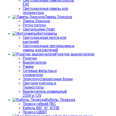
Светодиодные лампы цоколь
Е40
Светодиодные лампы для
прожектора
Лампы Эдисона
Лампа Эдисона
Ретро патрон
Светильники Лофт
Фитолампы
Светодиодная лента для
растений
Светодиодные светильники и
лампы для растений
Розетки, выключатели
Розетки
Выключатели
Рамки
Сетевые фильтры и
удлинители
Электроустановочные блоки
Светорегуляторы и
Термостаты
Выключатель клавишный
220V и 12V
Кабель, Провода
Провод гибкий ПВС
Кабель ВВГ, КГ, КСПВ
Провод ШВВП