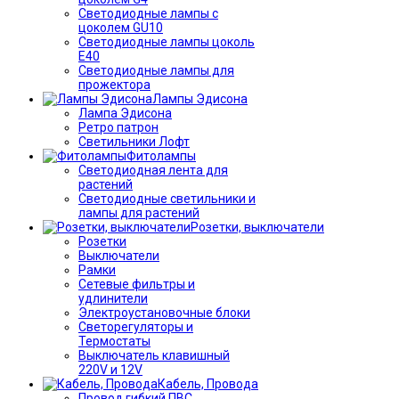
Светодиодные лампы с
цоколем GU10
Светодиодные лампы цоколь
Е40
Светодиодные лампы для
прожектора
Лампы Эдисона
Лампа Эдисона
Ретро патрон
Светильники Лофт
Фитолампы
Светодиодная лента для
растений
Светодиодные светильники и
лампы для растений
Розетки, выключатели
Розетки
Выключатели
Рамки
Сетевые фильтры и
удлинители
Электроустановочные блоки
Светорегуляторы и
Термостаты
Выключатель клавишный
220V и 12V
Кабель, Провода
Провод гибкий ПВС