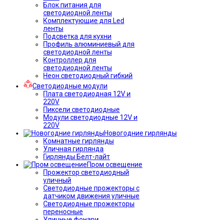
Блок питания для
светодиодной ленты
Комплектующие для Led
ленты
Подсветка для кухни
Профиль алюминиевый для
светодиодной ленты
Контроллер для
светодиодной ленты
Неон светодиодный гибкий
Светодиодные модули
Плата светодиодная 12V и
220V
Пиксели светодиодные
Модули светодиодные 12V и
220V
Новогодние гирлянды
Комнатные гирлянды
Уличная гирлянда
Гирлянды Белт-лайт
Пром освещение
Прожектор светодиодный
уличный
Светодиодные прожекторы с
датчиком движения уличные
Светодиодные прожекторы
переносные
Уличные фонари