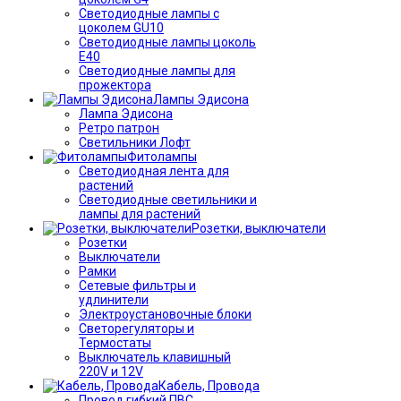
Светодиодные лампы с
цоколем GU10
Светодиодные лампы цоколь
Е40
Светодиодные лампы для
прожектора
Лампы Эдисона
Лампа Эдисона
Ретро патрон
Светильники Лофт
Фитолампы
Светодиодная лента для
растений
Светодиодные светильники и
лампы для растений
Розетки, выключатели
Розетки
Выключатели
Рамки
Сетевые фильтры и
удлинители
Электроустановочные блоки
Светорегуляторы и
Термостаты
Выключатель клавишный
220V и 12V
Кабель, Провода
Провод гибкий ПВС