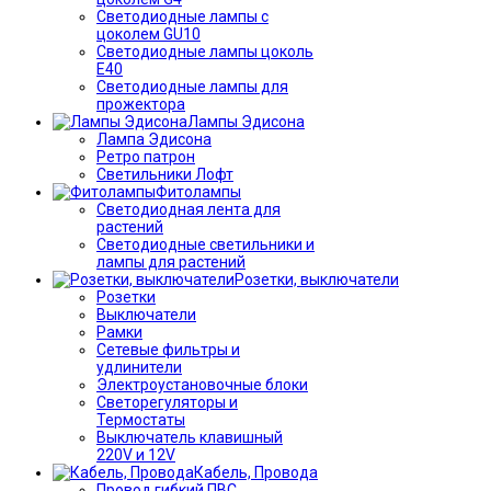
Светодиодные лампы с
цоколем GU10
Светодиодные лампы цоколь
Е40
Светодиодные лампы для
прожектора
Лампы Эдисона
Лампа Эдисона
Ретро патрон
Светильники Лофт
Фитолампы
Светодиодная лента для
растений
Светодиодные светильники и
лампы для растений
Розетки, выключатели
Розетки
Выключатели
Рамки
Сетевые фильтры и
удлинители
Электроустановочные блоки
Светорегуляторы и
Термостаты
Выключатель клавишный
220V и 12V
Кабель, Провода
Провод гибкий ПВС