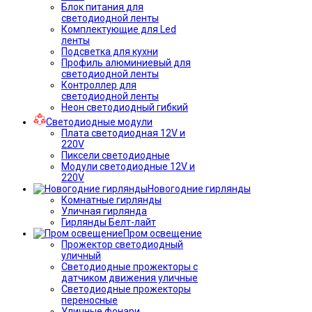
Блок питания для
светодиодной ленты
Комплектующие для Led
ленты
Подсветка для кухни
Профиль алюминиевый для
светодиодной ленты
Контроллер для
светодиодной ленты
Неон светодиодный гибкий
Светодиодные модули
Плата светодиодная 12V и
220V
Пиксели светодиодные
Модули светодиодные 12V и
220V
Новогодние гирлянды
Комнатные гирлянды
Уличная гирлянда
Гирлянды Белт-лайт
Пром освещение
Прожектор светодиодный
уличный
Светодиодные прожекторы с
датчиком движения уличные
Светодиодные прожекторы
переносные
Уличные фонари