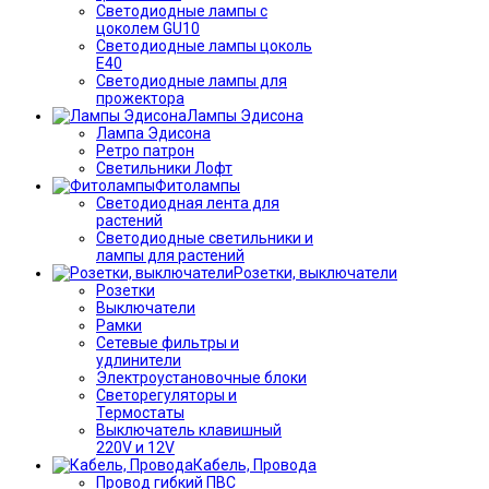
Светодиодные лампы с
цоколем GU10
Светодиодные лампы цоколь
Е40
Светодиодные лампы для
прожектора
Лампы Эдисона
Лампа Эдисона
Ретро патрон
Светильники Лофт
Фитолампы
Светодиодная лента для
растений
Светодиодные светильники и
лампы для растений
Розетки, выключатели
Розетки
Выключатели
Рамки
Сетевые фильтры и
удлинители
Электроустановочные блоки
Светорегуляторы и
Термостаты
Выключатель клавишный
220V и 12V
Кабель, Провода
Провод гибкий ПВС