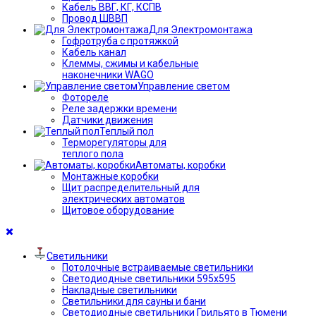
Кабель ВВГ, КГ, КСПВ
Провод ШВВП
Для Электромонтажа
Гофротруба с протяжкой
Кабель канал
Клеммы, сжимы и кабельные
наконечники WAGO
Управление светом
Фотореле
Реле задержки времени
Датчики движения
Теплый пол
Терморегуляторы для
теплого пола
Автоматы, коробки
Монтажные коробки
Щит распределительный для
электрических автоматов
Щитовое оборудование
Светильники
Потолочные встраиваемые светильники
Светодиодные светильники 595х595
Накладные светильники
Светильники для сауны и бани
Светодиодные светильники Грильято в Тюмени