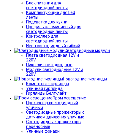
Блок питания для
светодиодной ленты
Комплектующие для Led
ленты
Подсветка для кухни
Профиль алюминиевый для
светодиодной ленты
Контроллер для
светодиодной ленты
Неон светодиодный гибкий
Светодиодные модули
Плата светодиодная 12V и
220V
Пиксели светодиодные
Модули светодиодные 12V и
220V
Новогодние гирлянды
Комнатные гирлянды
Уличная гирлянда
Гирлянды Белт-лайт
Пром освещение
Прожектор светодиодный
уличный
Светодиодные прожекторы с
датчиком движения уличные
Светодиодные прожекторы
переносные
Уличные фонари