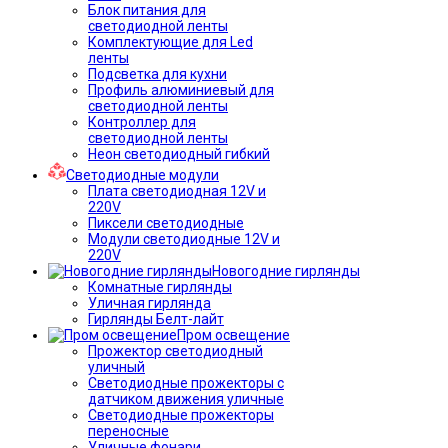
Блок питания для
светодиодной ленты
Комплектующие для Led
ленты
Подсветка для кухни
Профиль алюминиевый для
светодиодной ленты
Контроллер для
светодиодной ленты
Неон светодиодный гибкий
Светодиодные модули
Плата светодиодная 12V и
220V
Пиксели светодиодные
Модули светодиодные 12V и
220V
Новогодние гирлянды
Комнатные гирлянды
Уличная гирлянда
Гирлянды Белт-лайт
Пром освещение
Прожектор светодиодный
уличный
Светодиодные прожекторы с
датчиком движения уличные
Светодиодные прожекторы
переносные
Уличные фонари