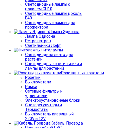
Светодиодные лампы с
цоколем GU10
Светодиодные лампы цоколь
Е40
Светодиодные лампы для
прожектора
Лампы Эдисона
Лампа Эдисона
Ретро патрон
Светильники Лофт
Фитолампы
Светодиодная лента для
растений
Светодиодные светильники и
лампы для растений
Розетки, выключатели
Розетки
Выключатели
Рамки
Сетевые фильтры и
удлинители
Электроустановочные блоки
Светорегуляторы и
Термостаты
Выключатель клавишный
220V и 12V
Кабель, Провода
Провод гибкий ПВС