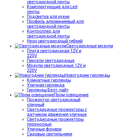
светодиодной ленты
Комплектующие для Led
ленты
Подсветка для кухни
Профиль алюминиевый для
светодиодной ленты
Контроллер для
светодиодной ленты
Неон светодиодный гибкий
Светодиодные модули
Плата светодиодная 12V и
220V
Пиксели светодиодные
Модули светодиодные 12V и
220V
Новогодние гирлянды
Комнатные гирлянды
Уличная гирлянда
Гирлянды Белт-лайт
Пром освещение
Прожектор светодиодный
уличный
Светодиодные прожекторы с
датчиком движения уличные
Светодиодные прожекторы
переносные
Уличные фонари
Садовые светильники