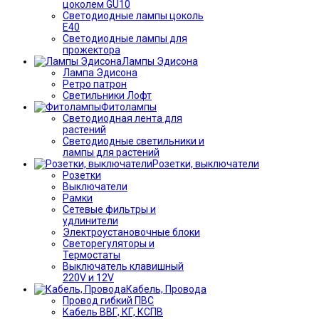
цоколем GU10
Светодиодные лампы цоколь
Е40
Светодиодные лампы для
прожектора
Лампы Эдисона
Лампа Эдисона
Ретро патрон
Светильники Лофт
Фитолампы
Светодиодная лента для
растений
Светодиодные светильники и
лампы для растений
Розетки, выключатели
Розетки
Выключатели
Рамки
Сетевые фильтры и
удлинители
Электроустановочные блоки
Светорегуляторы и
Термостаты
Выключатель клавишный
220V и 12V
Кабель, Провода
Провод гибкий ПВС
Кабель ВВГ, КГ, КСПВ