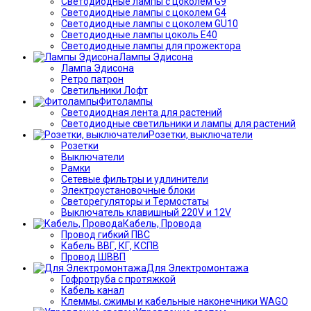
Светодиодные лампы с цоколем G9
Светодиодные лампы с цоколем G4
Светодиодные лампы с цоколем GU10
Светодиодные лампы цоколь Е40
Светодиодные лампы для прожектора
Лампы Эдисона
Лампа Эдисона
Ретро патрон
Светильники Лофт
Фитолампы
Светодиодная лента для растений
Светодиодные светильники и лампы для растений
Розетки, выключатели
Розетки
Выключатели
Рамки
Сетевые фильтры и удлинители
Электроустановочные блоки
Светорегуляторы и Термостаты
Выключатель клавишный 220V и 12V
Кабель, Провода
Провод гибкий ПВС
Кабель ВВГ, КГ, КСПВ
Провод ШВВП
Для Электромонтажа
Гофротруба с протяжкой
Кабель канал
Клеммы, сжимы и кабельные наконечники WAGO