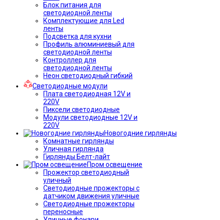
Блок питания для
светодиодной ленты
Комплектующие для Led
ленты
Подсветка для кухни
Профиль алюминиевый для
светодиодной ленты
Контроллер для
светодиодной ленты
Неон светодиодный гибкий
Светодиодные модули
Плата светодиодная 12V и
220V
Пиксели светодиодные
Модули светодиодные 12V и
220V
Новогодние гирлянды
Комнатные гирлянды
Уличная гирлянда
Гирлянды Белт-лайт
Пром освещение
Прожектор светодиодный
уличный
Светодиодные прожекторы с
датчиком движения уличные
Светодиодные прожекторы
переносные
Уличные фонари