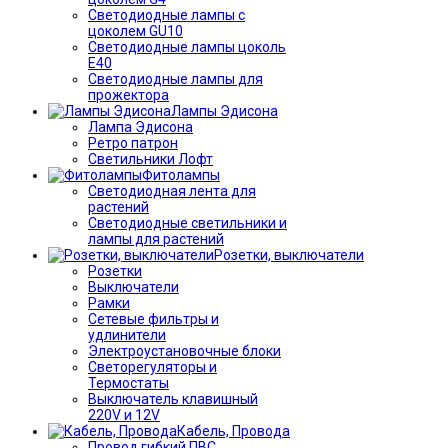
Светодиодные лампы с
цоколем GU10
Светодиодные лампы цоколь
Е40
Светодиодные лампы для
прожектора
Лампы Эдисона
Лампа Эдисона
Ретро патрон
Светильники Лофт
Фитолампы
Светодиодная лента для
растений
Светодиодные светильники и
лампы для растений
Розетки, выключатели
Розетки
Выключатели
Рамки
Сетевые фильтры и
удлинители
Электроустановочные блоки
Светорегуляторы и
Термостаты
Выключатель клавишный
220V и 12V
Кабель, Провода
Провод гибкий ПВС