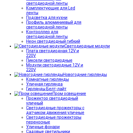
светодиодной ленты
Комплектующие для Led
ленты
Подсветка для кухни
Профиль алюминиевый для
светодиодной ленты
Контроллер для
светодиодной ленты
Неон светодиодный гибкий
Светодиодные модули
Плата светодиодная 12V и
220V
Пиксели светодиодные
Модули светодиодные 12V и
220V
Новогодние гирлянды
Комнатные гирлянды
Уличная гирлянда
Гирлянды Белт-лайт
Пром освещение
Прожектор светодиодный
уличный
Светодиодные прожекторы с
датчиком движения уличные
Светодиодные прожекторы
переносные
Уличные фонари
Садовые светильники