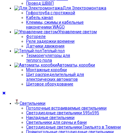
Провод ШВВП
Для Электромонтажа
Гофротруба с протяжкой
Кабель канал
Клеммы, сжимы и кабельные
наконечники WAGO
Управление светом
Фотореле
Реле задержки времени
Датчики движения
Теплый пол
Терморегуляторы для
теплого пола
Автоматы, коробки
Монтажные коробки
Щит распределительный для
электрических автоматов
Щитовое оборудование
Светильники
Потолочные встраиваемые светильники
Светодиодные светильники 595х595
Накладные светильники
Светильники для сауны и бани
Светодиодные светильники Грильято в Тюмени
Прямоугольные светодиодные светильники