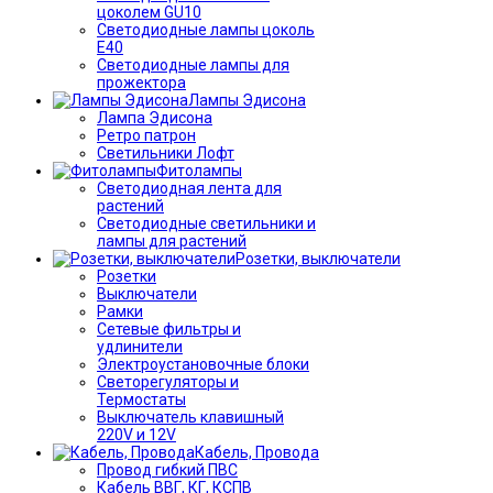
цоколем GU10
Светодиодные лампы цоколь
Е40
Светодиодные лампы для
прожектора
Лампы Эдисона
Лампа Эдисона
Ретро патрон
Светильники Лофт
Фитолампы
Светодиодная лента для
растений
Светодиодные светильники и
лампы для растений
Розетки, выключатели
Розетки
Выключатели
Рамки
Сетевые фильтры и
удлинители
Электроустановочные блоки
Светорегуляторы и
Термостаты
Выключатель клавишный
220V и 12V
Кабель, Провода
Провод гибкий ПВС
Кабель ВВГ, КГ, КСПВ