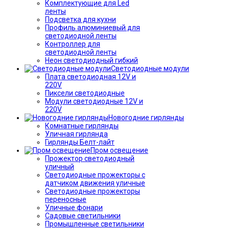
Комплектующие для Led
ленты
Подсветка для кухни
Профиль алюминиевый для
светодиодной ленты
Контроллер для
светодиодной ленты
Неон светодиодный гибкий
Светодиодные модули
Плата светодиодная 12V и
220V
Пиксели светодиодные
Модули светодиодные 12V и
220V
Новогодние гирлянды
Комнатные гирлянды
Уличная гирлянда
Гирлянды Белт-лайт
Пром освещение
Прожектор светодиодный
уличный
Светодиодные прожекторы с
датчиком движения уличные
Светодиодные прожекторы
переносные
Уличные фонари
Садовые светильники
Промышленные светильники