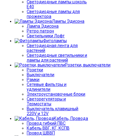
Светодиодные лампы цоколь
Е40
Светодиодные лампы для
прожектора
Лампы Эдисона
Лампа Эдисона
Ретро патрон
Светильники Лофт
Фитолампы
Светодиодная лента для
растений
Светодиодные светильники и
лампы для растений
Розетки, выключатели
Розетки
Выключатели
Рамки
Сетевые фильтры и
удлинители
Электроустановочные блоки
Светорегуляторы и
Термостаты
Выключатель клавишный
220V и 12V
Кабель, Провода
Провод гибкий ПВС
Кабель ВВГ, КГ, КСПВ
Провод ШВВП