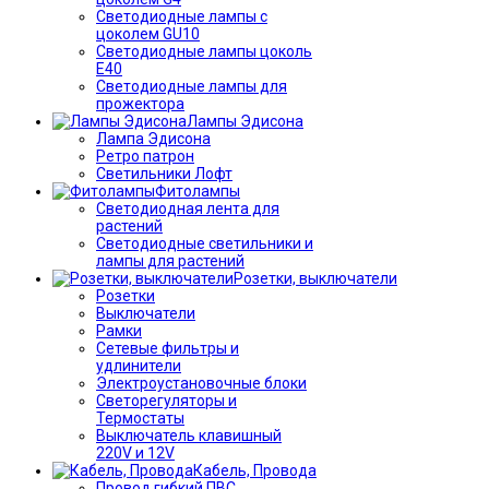
Светодиодные лампы с
цоколем GU10
Светодиодные лампы цоколь
Е40
Светодиодные лампы для
прожектора
Лампы Эдисона
Лампа Эдисона
Ретро патрон
Светильники Лофт
Фитолампы
Светодиодная лента для
растений
Светодиодные светильники и
лампы для растений
Розетки, выключатели
Розетки
Выключатели
Рамки
Сетевые фильтры и
удлинители
Электроустановочные блоки
Светорегуляторы и
Термостаты
Выключатель клавишный
220V и 12V
Кабель, Провода
Провод гибкий ПВС