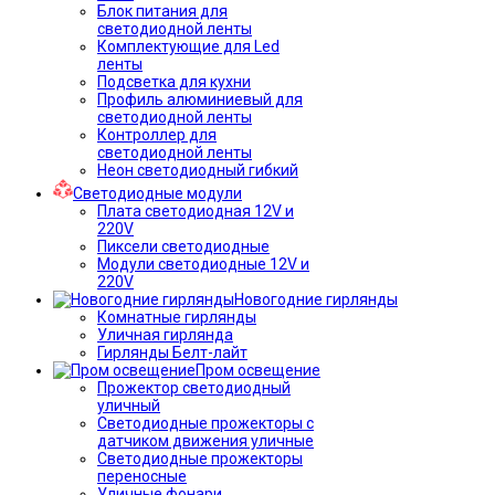
Блок питания для
светодиодной ленты
Комплектующие для Led
ленты
Подсветка для кухни
Профиль алюминиевый для
светодиодной ленты
Контроллер для
светодиодной ленты
Неон светодиодный гибкий
Светодиодные модули
Плата светодиодная 12V и
220V
Пиксели светодиодные
Модули светодиодные 12V и
220V
Новогодние гирлянды
Комнатные гирлянды
Уличная гирлянда
Гирлянды Белт-лайт
Пром освещение
Прожектор светодиодный
уличный
Светодиодные прожекторы с
датчиком движения уличные
Светодиодные прожекторы
переносные
Уличные фонари