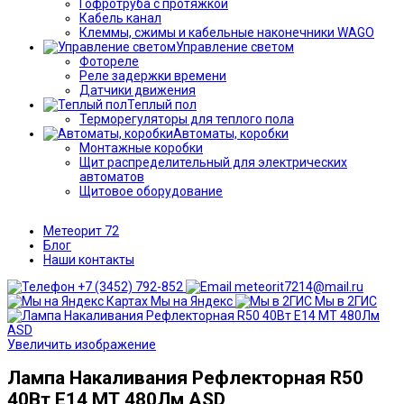
Гофротруба с протяжкой
Кабель канал
Клеммы, сжимы и кабельные наконечники WAGO
Управление светом
Фотореле
Реле задержки времени
Датчики движения
Теплый пол
Терморегуляторы для теплого пола
Автоматы, коробки
Монтажные коробки
Щит распределительный для электрических
автоматов
Щитовое оборудование
Метеорит 72
Блог
Наши контакты
+7 (3452) 792-852
meteorit7214@mail.ru
Мы на Яндекс
Мы в 2ГИС
Увеличить изображение
Лампа Накаливания Рефлекторная R50
40Вт Е14 МТ 480Лм ASD