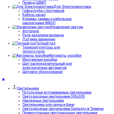
Провод ШВВП
Для Электромонтажа
Гофротруба с протяжкой
Кабель канал
Клеммы, сжимы и кабельные
наконечники WAGO
Управление светом
Фотореле
Реле задержки времени
Датчики движения
Теплый пол
Терморегуляторы для
теплого пола
Автоматы, коробки
Монтажные коробки
Щит распределительный для
электрических автоматов
Щитовое оборудование
Светильники
Потолочные встраиваемые светильники
Светодиодные светильники 595х595
Накладные светильники
Светильники для сауны и бани
Светодиодные светильники Грильято в Тюмени
Прямоугольные светодиодные светильники