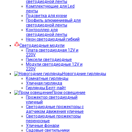
светодиодной ленты
Комплектующие для Led
ленты
Подсветка для кухни
Профиль алюминиевый для
светодиодной ленты
Контроллер для
светодиодной ленты
Неон светодиодный гибкий
Светодиодные модули
Плата светодиодная 12V и
220V
Пиксели светодиодные
Модули светодиодные 12V и
220V
Новогодние гирлянды
Комнатные гирлянды
Уличная гирлянда
Гирлянды Белт-лайт
Пром освещение
Прожектор светодиодный
уличный
Светодиодные прожекторы с
датчиком движения уличные
Светодиодные прожекторы
переносные
Уличные фонари
Садовые светильники