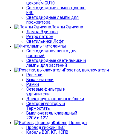
цоколем GU10
Светодиодные лампы цоколь
Е40
Светодиодные лампы для
прожектора
Лампы Эдисона
Лампа Эдисона
Ретро патрон
Светильники Лофт
Фитолампы
Светодиодная лента для
растений
Светодиодные светильники и
лампы для растений
Розетки, выключатели
Розетки
Выключатели
Рамки
Сетевые фильтры и
удлинители
Электроустановочные блоки
Светорегуляторы и
Термостаты
Выключатель клавишный
220V и 12V
Кабель, Провода
Провод гибкий ПВС
Кабель ВВГ, КГ, КСПВ