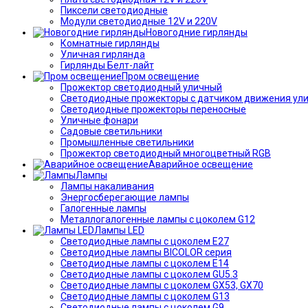
Пиксели светодиодные
Модули светодиодные 12V и 220V
Новогодние гирлянды
Комнатные гирлянды
Уличная гирлянда
Гирлянды Белт-лайт
Пром освещение
Прожектор светодиодный уличный
Светодиодные прожекторы с датчиком движения ул
Светодиодные прожекторы переносные
Уличные фонари
Садовые светильники
Промышленные светильники
Прожектор светодиодный многоцветный RGB
Аварийное освещение
Лампы
Лампы накаливания
Энергосберегающие лампы
Галогенные лампы
Металлогалогенные лампы с цоколем G12
Лампы LED
Светодиодные лампы с цоколем E27
Светодиодные лампы BICOLOR серия
Светодиодные лампы с цоколем E14
Светодиодные лампы с цоколем GU5.3
Светодиодные лампы с цоколем GX53, GX70
Светодиодные лампы с цоколем G13
Светодиодные лампы с цоколем G9