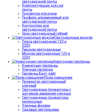
светодиодной ленты
Комплектующие для Led
ленты
Подсветка для кухни
Профиль алюминиевый для
светодиодной ленты
Контроллер для
светодиодной ленты
Неон светодиодный гибкий
Светодиодные модули
Плата светодиодная 12V и
220V
Пиксели светодиодные
Модули светодиодные 12V и
220V
Новогодние гирлянды
Комнатные гирлянды
Уличная гирлянда
Гирлянды Белт-лайт
Пром освещение
Прожектор светодиодный
уличный
Светодиодные прожекторы с
датчиком движения уличные
Светодиодные прожекторы
переносные
Уличные фонари
Садовые светильники