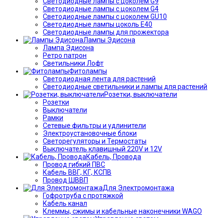
Светодиодные лампы с цоколем G9
Светодиодные лампы с цоколем G4
Светодиодные лампы с цоколем GU10
Светодиодные лампы цоколь Е40
Светодиодные лампы для прожектора
Лампы Эдисона
Лампа Эдисона
Ретро патрон
Светильники Лофт
Фитолампы
Светодиодная лента для растений
Светодиодные светильники и лампы для растений
Розетки, выключатели
Розетки
Выключатели
Рамки
Сетевые фильтры и удлинители
Электроустановочные блоки
Светорегуляторы и Термостаты
Выключатель клавишный 220V и 12V
Кабель, Провода
Провод гибкий ПВС
Кабель ВВГ, КГ, КСПВ
Провод ШВВП
Для Электромонтажа
Гофротруба с протяжкой
Кабель канал
Клеммы, сжимы и кабельные наконечники WAGO