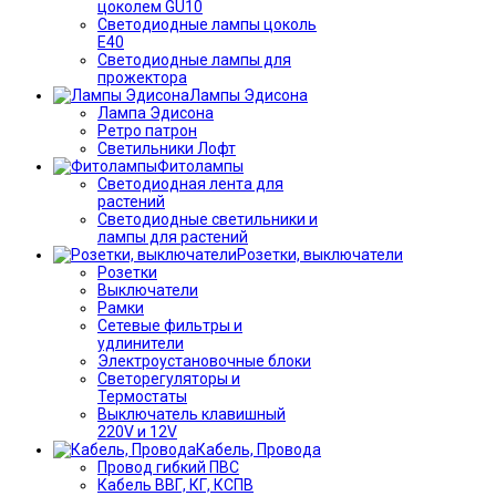
цоколем GU10
Светодиодные лампы цоколь
Е40
Светодиодные лампы для
прожектора
Лампы Эдисона
Лампа Эдисона
Ретро патрон
Светильники Лофт
Фитолампы
Светодиодная лента для
растений
Светодиодные светильники и
лампы для растений
Розетки, выключатели
Розетки
Выключатели
Рамки
Сетевые фильтры и
удлинители
Электроустановочные блоки
Светорегуляторы и
Термостаты
Выключатель клавишный
220V и 12V
Кабель, Провода
Провод гибкий ПВС
Кабель ВВГ, КГ, КСПВ