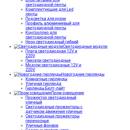
светодиодной ленты
Комплектующие для Led
ленты
Подсветка для кухни
Профиль алюминиевый для
светодиодной ленты
Контроллер для
светодиодной ленты
Неон светодиодный гибкий
Светодиодные модули
Плата светодиодная 12V и
220V
Пиксели светодиодные
Модули светодиодные 12V и
220V
Новогодние гирлянды
Комнатные гирлянды
Уличная гирлянда
Гирлянды Белт-лайт
Пром освещение
Прожектор светодиодный
уличный
Светодиодные прожекторы с
датчиком движения уличные
Светодиодные прожекторы
переносные
Уличные фонари
Садовые светильники