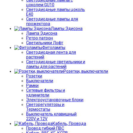
цоколем GU10
Светодиодные лампы цоколь
Е40
Светодиодные лампы для
прожектора
Лампы Эдисона
Лампа Эдисона
Ретро патрон
Светильники Лофт
Фитолампы
Светодиодная лента для
растений
Светодиодные светильники и
лампы для растений
Розетки, выключатели
Розетки
Выключатели
Рамки
Сетевые фильтры и
удлинители
Электроустановочные блоки
Светорегуляторы и
Термостаты
Выключатель клавишный
220V и 12V
Кабель, Провода
Провод гибкий ПВС
Кабель ВВГ, КГ, КСПВ