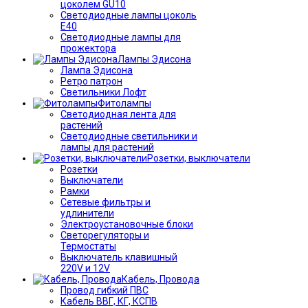
цоколем GU10
Светодиодные лампы цоколь
Е40
Светодиодные лампы для
прожектора
Лампы Эдисона
Лампа Эдисона
Ретро патрон
Светильники Лофт
Фитолампы
Светодиодная лента для
растений
Светодиодные светильники и
лампы для растений
Розетки, выключатели
Розетки
Выключатели
Рамки
Сетевые фильтры и
удлинители
Электроустановочные блоки
Светорегуляторы и
Термостаты
Выключатель клавишный
220V и 12V
Кабель, Провода
Провод гибкий ПВС
Кабель ВВГ, КГ, КСПВ