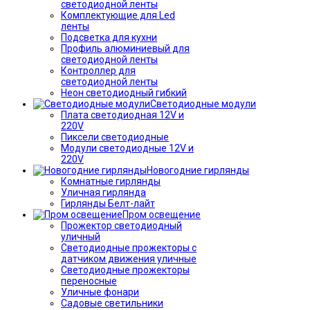
светодиодной ленты
Комплектующие для Led
ленты
Подсветка для кухни
Профиль алюминиевый для
светодиодной ленты
Контроллер для
светодиодной ленты
Неон светодиодный гибкий
Светодиодные модули
Плата светодиодная 12V и
220V
Пиксели светодиодные
Модули светодиодные 12V и
220V
Новогодние гирлянды
Комнатные гирлянды
Уличная гирлянда
Гирлянды Белт-лайт
Пром освещение
Прожектор светодиодный
уличный
Светодиодные прожекторы с
датчиком движения уличные
Светодиодные прожекторы
переносные
Уличные фонари
Садовые светильники