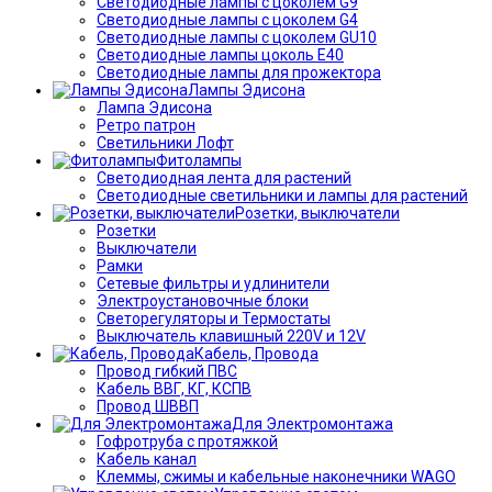
Светодиодные лампы с цоколем G9
Светодиодные лампы с цоколем G4
Светодиодные лампы с цоколем GU10
Светодиодные лампы цоколь Е40
Светодиодные лампы для прожектора
Лампы Эдисона
Лампа Эдисона
Ретро патрон
Светильники Лофт
Фитолампы
Светодиодная лента для растений
Светодиодные светильники и лампы для растений
Розетки, выключатели
Розетки
Выключатели
Рамки
Сетевые фильтры и удлинители
Электроустановочные блоки
Светорегуляторы и Термостаты
Выключатель клавишный 220V и 12V
Кабель, Провода
Провод гибкий ПВС
Кабель ВВГ, КГ, КСПВ
Провод ШВВП
Для Электромонтажа
Гофротруба с протяжкой
Кабель канал
Клеммы, сжимы и кабельные наконечники WAGO