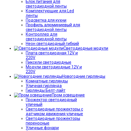
Блок питания для
светодиодной ленты
Комплектующие для Led
ленты
Подсветка для кухни
Профиль алюминиевый для
светодиодной ленты
Контроллер для
светодиодной ленты
Неон светодиодный гибкий
Светодиодные модули
Плата светодиодная 12V и
220V
Пиксели светодиодные
Модули светодиодные 12V и
220V
Новогодние гирлянды
Комнатные гирлянды
Уличная гирлянда
Гирлянды Белт-лайт
Пром освещение
Прожектор светодиодный
уличный
Светодиодные прожекторы с
датчиком движения уличные
Светодиодные прожекторы
переносные
Уличные фонари