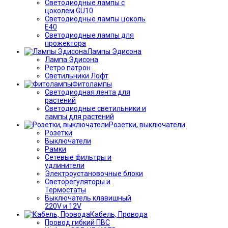
Светодиодные лампы с
цоколем GU10
Светодиодные лампы цоколь
Е40
Светодиодные лампы для
прожектора
Лампы Эдисона
Лампа Эдисона
Ретро патрон
Светильники Лофт
Фитолампы
Светодиодная лента для
растений
Светодиодные светильники и
лампы для растений
Розетки, выключатели
Розетки
Выключатели
Рамки
Сетевые фильтры и
удлинители
Электроустановочные блоки
Светорегуляторы и
Термостаты
Выключатель клавишный
220V и 12V
Кабель, Провода
Провод гибкий ПВС