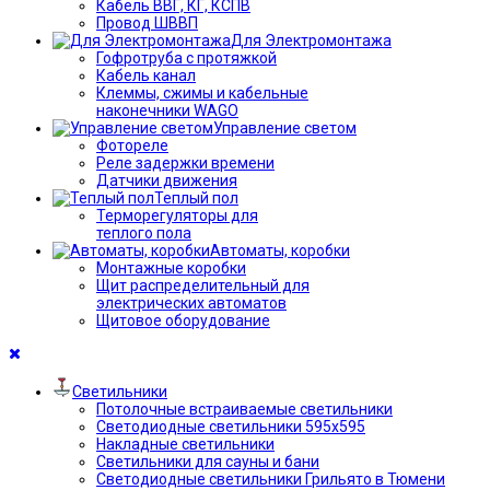
Кабель ВВГ, КГ, КСПВ
Провод ШВВП
Для Электромонтажа
Гофротруба с протяжкой
Кабель канал
Клеммы, сжимы и кабельные
наконечники WAGO
Управление светом
Фотореле
Реле задержки времени
Датчики движения
Теплый пол
Терморегуляторы для
теплого пола
Автоматы, коробки
Монтажные коробки
Щит распределительный для
электрических автоматов
Щитовое оборудование
Светильники
Потолочные встраиваемые светильники
Светодиодные светильники 595х595
Накладные светильники
Светильники для сауны и бани
Светодиодные светильники Грильято в Тюмени